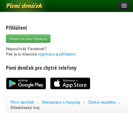
Pivní deníček
Restaurace a hospody
Pivní mapa
Přihlášení
Pivní značky
Přihlásit se přes Facebook
Nápověda
Nepoužíváš Facebook?
Pak je tu klasická
registrace
a
přihlašení
.
Pivní deníček pro chytré telefony
Přihlásit se
Registrace
Pivní deníček
>
Restaurace a hospody
>
Česká republika
>
Středočeský kraj