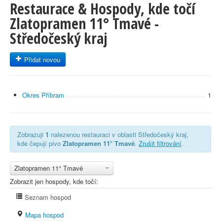
Restaurace & Hospody, kde točí
Zlatopramen 11° Tmavé -
Středočeský kraj
Přidat novou
Okres Příbram
1
Zobrazuji
1
nalezenou restauraci v oblasti Středočeský kraj,
kde čepují pivo
Zlatopramen 11° Tmavé
.
Zrušit filtrování
.
Zlatopramen 11° Tmavé
Zobrazit jen hospody, kde točí:
Seznam hospod
Mapa hospod