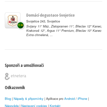
Domácí degustace Svojetice
Svojetice 243, Svojetice
11 Kč
Svijany 11° Máz, Zlatopramen 11°, Břeclav 12° Kanec,
Krakonoš 12°, Argus 11° Premium, Břeclav 10° Kanec
Extra chmelená, ...
Sponzoři a umožňovači
Odkazovník
Blog
|
Nápady & připomínky
| Aplikace pro
Android
/
iPhone
|
Nápověda
|
Nastavení cookies
|
Kontakt