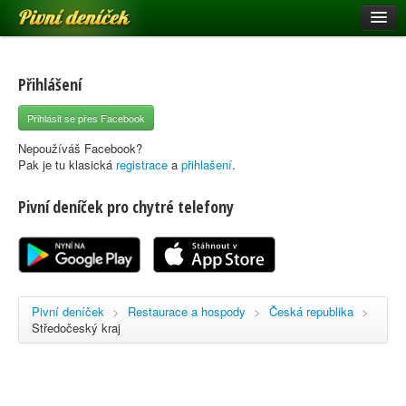
Pivní deníček
Restaurace a hospody
Pivní mapa
Přihlášení
Pivní značky
Přihlásit se přes Facebook
Nápověda
Nepoužíváš Facebook?
Pak je tu klasická
registrace
a
přihlašení
.
Pivní deníček pro chytré telefony
Přihlásit se
Registrace
Pivní deníček
>
Restaurace a hospody
>
Česká republika
>
Středočeský kraj