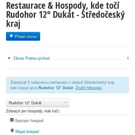
Restaurace & Hospody, kde točí
Rudohor 12° Dukát - Středočeský
kraj
Přidat novou
Okres Praha-východ
1
Zobrazuji
1
nalezenou restauraci v oblasti Středočeský kraj,
kde čepují pivo
Rudohor 12° Dukát
.
Zrušit filtrování
.
Rudohor 12° Dukát
Zobrazit jen hospody, kde točí:
Seznam hospod
Mapa hospod