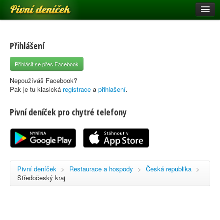
Pivní deníček
Restaurace a hospody
Pivní mapa
Přihlášení
Pivní značky
Přihlásit se přes Facebook
Nápověda
Nepoužíváš Facebook?
Pak je tu klasická
registrace
a
přihlašení
.
Pivní deníček pro chytré telefony
Přihlásit se
Registrace
Pivní deníček
>
Restaurace a hospody
>
Česká republika
>
Středočeský kraj