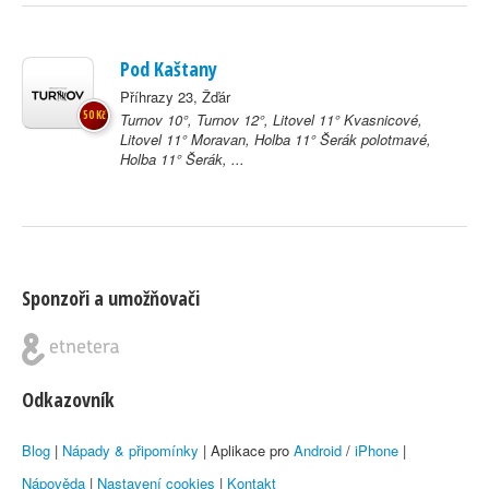
Pod Kaštany
Příhrazy 23, Žďár
50 Kč
Turnov 10°, Turnov 12°, Litovel 11° Kvasnicové,
Litovel 11° Moravan, Holba 11° Šerák polotmavé,
Holba 11° Šerák, ...
Sponzoři a umožňovači
Odkazovník
Blog
|
Nápady & připomínky
| Aplikace pro
Android
/
iPhone
|
Nápověda
|
Nastavení cookies
|
Kontakt