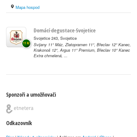
Mapa hospod
Domácí degustace Svojetice
Svojetice 243, Svojetice
11 Kč
Svijany 11° Máz, Zlatopramen 11°, Břeclav 12° Kanec,
Krakonoš 12°, Argus 11° Premium, Břeclav 10° Kanec
Extra chmelená, ...
Sponzoři a umožňovači
Odkazovník