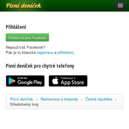
Pivní deníček
Restaurace a hospody
Pivní mapa
Přihlášení
Pivní značky
Přihlásit se přes Facebook
Nápověda
Nepoužíváš Facebook?
Pak je tu klasická
registrace
a
přihlašení
.
Pivní deníček pro chytré telefony
Přihlásit se
Registrace
Pivní deníček
>
Restaurace a hospody
>
Česká republika
>
Středočeský kraj