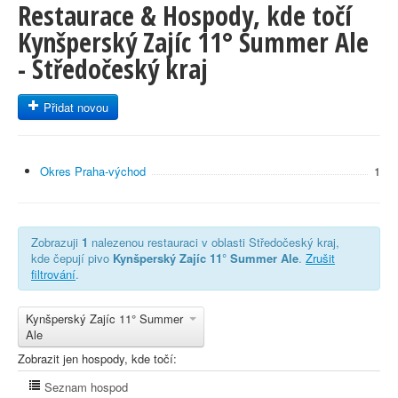
Restaurace & Hospody, kde točí
Kynšperský Zajíc 11° Summer Ale
- Středočeský kraj
Přidat novou
Okres Praha-východ
1
Zobrazuji
1
nalezenou restauraci v oblasti Středočeský kraj,
kde čepují pivo
Kynšperský Zajíc 11° Summer Ale
.
Zrušit
filtrování
.
Kynšperský Zajíc 11° Summer
Ale
Zobrazit jen hospody, kde točí:
Seznam hospod