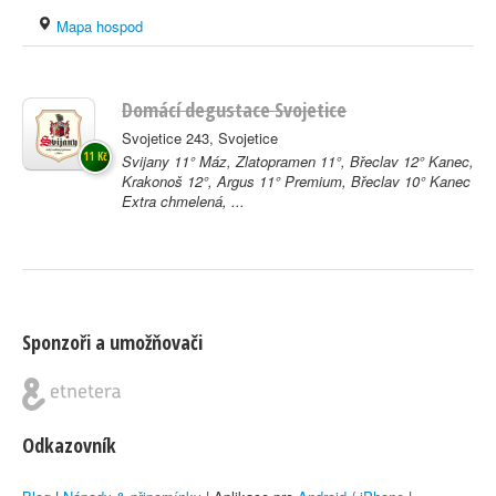
Mapa hospod
Domácí degustace Svojetice
Svojetice 243, Svojetice
11 Kč
Svijany 11° Máz, Zlatopramen 11°, Břeclav 12° Kanec,
Krakonoš 12°, Argus 11° Premium, Břeclav 10° Kanec
Extra chmelená, ...
Sponzoři a umožňovači
Odkazovník