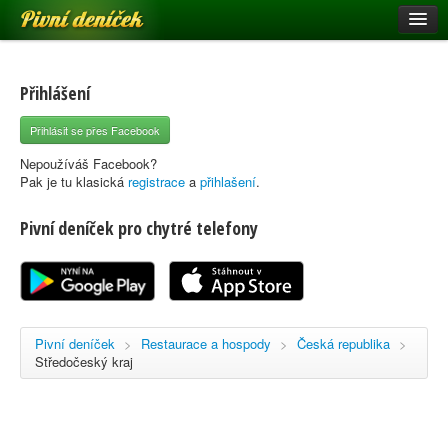
Pivní deníček
Restaurace a hospody
Pivní mapa
Přihlášení
Pivní značky
Přihlásit se přes Facebook
Nápověda
Nepoužíváš Facebook?
Pak je tu klasická
registrace
a
přihlašení
.
Pivní deníček pro chytré telefony
Přihlásit se
Registrace
Pivní deníček
>
Restaurace a hospody
>
Česká republika
>
Středočeský kraj