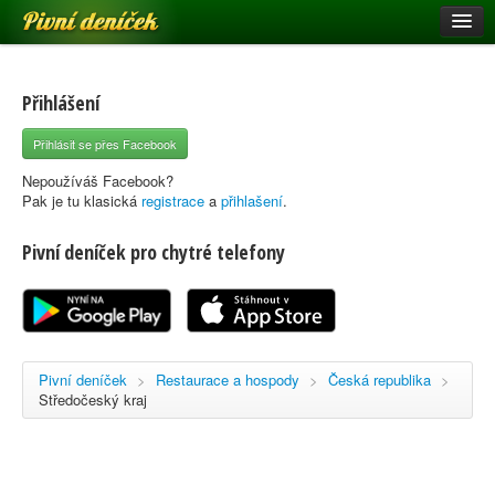
Pivní deníček
Restaurace a hospody
Pivní mapa
Přihlášení
Pivní značky
Přihlásit se přes Facebook
Nápověda
Nepoužíváš Facebook?
Pak je tu klasická
registrace
a
přihlašení
.
Pivní deníček pro chytré telefony
Přihlásit se
Registrace
Pivní deníček
>
Restaurace a hospody
>
Česká republika
>
Středočeský kraj