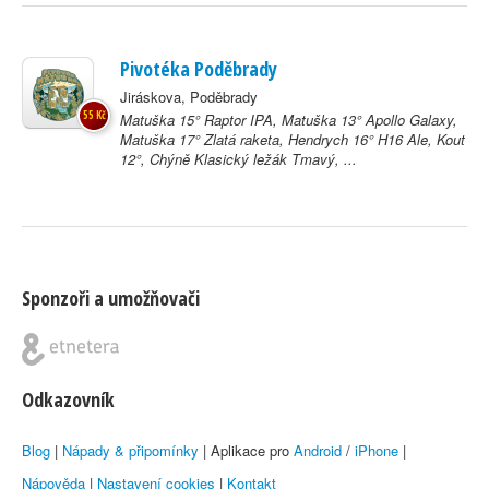
Pivotéka Poděbrady
Jiráskova, Poděbrady
55 Kč
Matuška 15° Raptor IPA, Matuška 13° Apollo Galaxy,
Matuška 17° Zlatá raketa, Hendrych 16° H16 Ale, Kout
12°, Chýně Klasický ležák Tmavý, ...
Sponzoři a umožňovači
Odkazovník
Blog
|
Nápady & připomínky
| Aplikace pro
Android
/
iPhone
|
Nápověda
|
Nastavení cookies
|
Kontakt