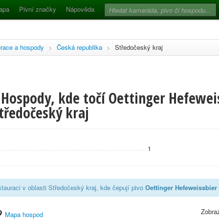
apa
Pivní značky
Nápověda
race a hospody
>
Česká republika
>
Středočeský kraj
 Hospody, kde točí Oettinger Hefewei
tředočeský kraj
1
tauraci v oblasti Středočeský kraj, kde čepují pivo
Oettinger Hefeweissbier
Zobraz
Mapa hospod