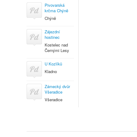
Pivovarská
krčma Chýně
Chýně
Zájezdní
hostinec
Kostelec nad
Černými Lesy
U Kozlíků
Kladno
Zámecký dvůr
Všeradice
Všeradice