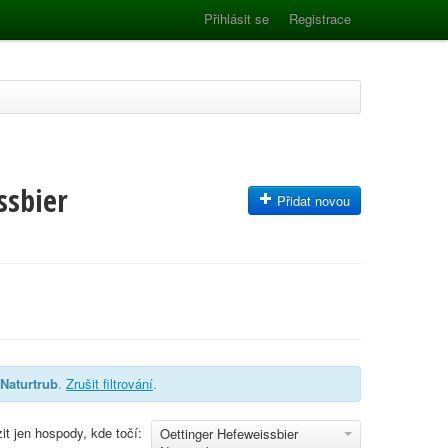
Přihlásit se
Registrace
ssbier
Přidat novou
 Naturtrub
.
Zrušit filtrování
.
it jen hospody, kde točí:
Oettinger Hefeweissbier