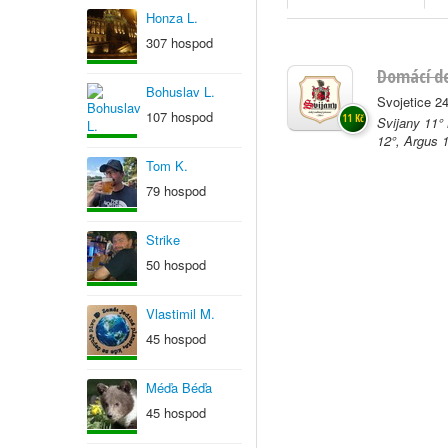
Honza L.
307 hospod
Domácí de
Bohuslav L.
Svojetice 24
107 hospod
11 Kč
Svijany 11°
12°, Argus 
Tom K.
79 hospod
Strike
50 hospod
Vlastimil M.
45 hospod
Méďa Béďa
45 hospod