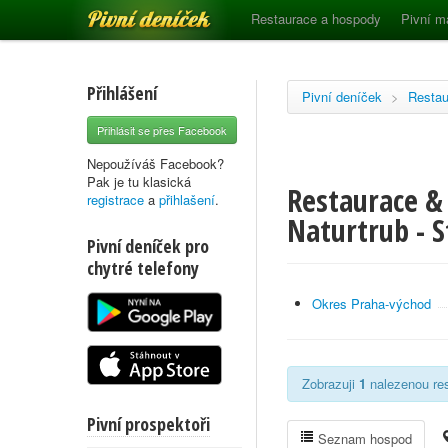
Pivní deníček
Restaurace a hospody
Pivní m
Přihlášení
Pivní deníček
>
Restau
Přihlásit se přes Facebook
Nepoužíváš Facebook?
Pak je tu klasická
Restaurace &
registrace
a
přihlašení
.
Naturtrub - S
Pivní deníček pro
chytré telefony
Okres Praha-východ
Zobrazuji
1
nalezenou res
Pivní prospektoři
Seznam hospod