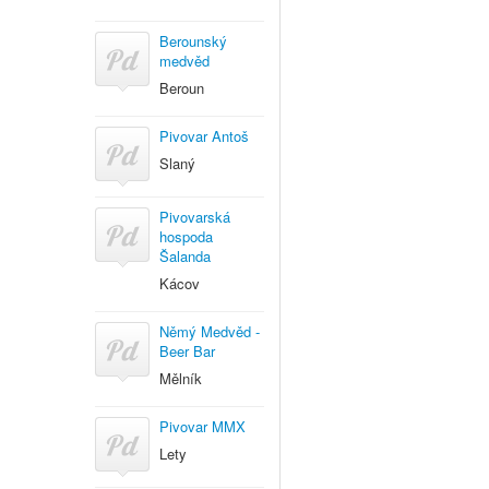
Berounský
medvěd
Beroun
Pivovar Antoš
Slaný
Pivovarská
hospoda
Šalanda
Kácov
Němý Medvěd -
Beer Bar
Mělník
Pivovar MMX
Lety