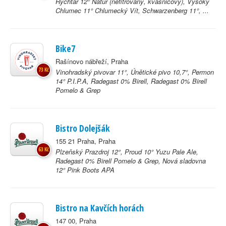
Rychtář 12° Natur (nefitrovaný, kvasnicový), Vysoký
Chlumec 11° Chlumecký Vít, Schwarzenberg 11°, ...
Bike7
Rašínovo nábřeží, Praha
73 Kč
Vinohradský pivovar 11°, Únětické pivo 10,7°, Permon
14° P.I.P.A, Radegast 0% Birell, Radegast 0% Birell
Pomelo & Grep
Bistro Dolejšák
155 21 Praha, Praha
63 Kč
Plzeňský Prazdroj 12°, Proud 10° Yuzu Pale Ale,
Radegast 0% Birell Pomelo & Grep, Nová sladovna
12° Pink Boots APA
Bistro na Kavčích horách
147 00, Praha