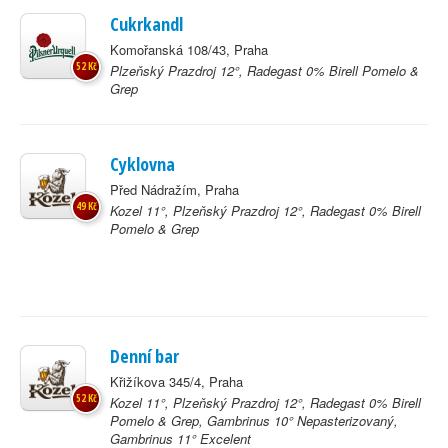
Cukrkandl
Komořanská 108/43, Praha
52 Kč
Plzeňský Prazdroj 12°, Radegast 0% Birell Pomelo &
Grep
Cyklovna
Před Nádražím, Praha
49 Kč
Kozel 11°, Plzeňský Prazdroj 12°, Radegast 0% Birell
Pomelo & Grep
Denní bar
Křižíkova 345/4, Praha
52 Kč
Kozel 11°, Plzeňský Prazdroj 12°, Radegast 0% Birell
Pomelo & Grep, Gambrinus 10° Nepasterizovaný,
Gambrinus 11° Excelent