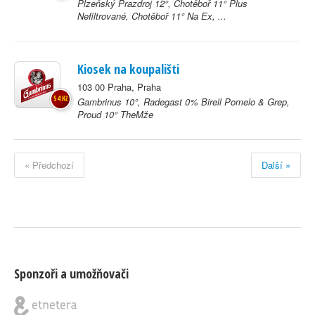
Plzeňský Prazdroj 12°, Chotěboř 11° Plus
Nefiltrované, Chotěboř 11° Na Ex, ...
Kiosek na koupališti
103 00 Praha, Praha
54 Kč
Gambrinus 10°, Radegast 0% Birell Pomelo & Grep,
Proud 10° TheMže
« Předchozí
Další »
Sponzoři a umožňovači