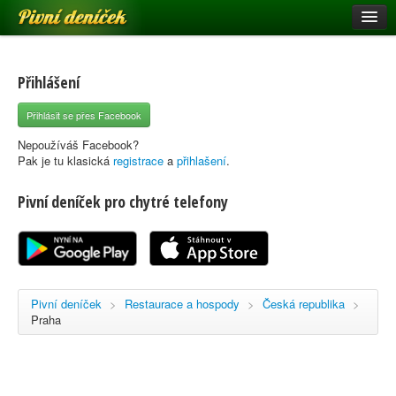
Pivní deníček
Restaurace a hospody
Pivní mapa
Přihlášení
Pivní značky
Přihlásit se přes Facebook
Nápověda
Nepoužíváš Facebook?
Pak je tu klasická
registrace
a
přihlašení
.
Pivní deníček pro chytré telefony
Přihlásit se
Registrace
Pivní deníček
>
Restaurace a hospody
>
Česká republika
>
Praha