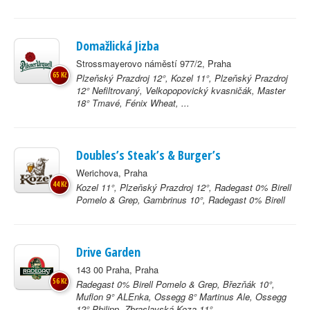
Domažlická Jizba
Strossmayerovo náměstí 977/2, Praha
65 Kč
Plzeňský Prazdroj 12°, Kozel 11°, Plzeňský Prazdroj
12° Nefiltrovaný, Velkopopovický kvasničák, Master
18° Tmavé, Fénix Wheat, ...
Doubles’s Steak’s & Burger’s
Werichova, Praha
44 Kč
Kozel 11°, Plzeňský Prazdroj 12°, Radegast 0% Birell
Pomelo & Grep, Gambrinus 10°, Radegast 0% Birell
Drive Garden
143 00 Praha, Praha
56 Kč
Radegast 0% Birell Pomelo & Grep, Březňák 10°,
Muflon 9° ALEnka, Ossegg 8° Martinus Ale, Ossegg
12° Philipp, Zbraslavská Koza 11°, ...