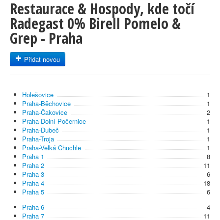
Restaurace & Hospody, kde točí
Radegast 0% Birell Pomelo &
Grep - Praha
Přidat novou
Holešovice
1
Praha-Běchovice
1
Praha-Čakovice
2
Praha-Dolní Počernice
1
Praha-Dubeč
1
Praha-Troja
1
Praha-Velká Chuchle
1
Praha 1
8
Praha 2
11
Praha 3
6
Praha 4
18
Praha 5
6
Praha 6
4
Praha 7
11