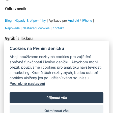
Odkazovník
Blog
|
Nápady & připomínky
| Aplikace pro
Android
/
iPhone
|
Nápověda
|
Nastavení cookies
|
Kontakt
Vyrábí s láskou
Cookies na Pivním deníčku
© 2010–2026 by
Lukáš Zeman
aka Emka
Ahoj, používáme nezbytná cookies pro zajištění
Máme rádi
správné funkčnosti Pivního deníčku. Abychom mohli
přežít, používáme i cookies pro analytiku návštěvnosti
a marketing. Kromě těch nezbytných, budou ostatní
Pivní.info
cookies uloženy jen po udělení tvého souhlasu.
Podrobné nastavení
Poznámka pod čarou
Pivní deníček je nezávislý zdroj, který není spjat s žádným
Přijmout vše
konkrétním pivovarem ani restaurací. Názory uživatelů nemusí nutně
Odmítnout vše
reprezentovat názory tvůrců Deníčku.