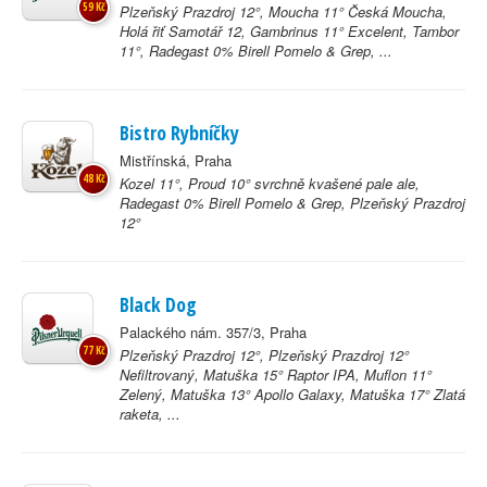
59 Kč
Plzeňský Prazdroj 12°, Moucha 11° Česká Moucha,
Holá řiť Samotář 12, Gambrinus 11° Excelent, Tambor
11°, Radegast 0% Birell Pomelo & Grep, ...
Bistro Rybníčky
Mistřínská, Praha
48 Kč
Kozel 11°, Proud 10° svrchně kvašené pale ale,
Radegast 0% Birell Pomelo & Grep, Plzeňský Prazdroj
12°
Black Dog
Palackého nám. 357/3, Praha
77 Kč
Plzeňský Prazdroj 12°, Plzeňský Prazdroj 12°
Nefiltrovaný, Matuška 15° Raptor IPA, Muflon 11°
Zelený, Matuška 13° Apollo Galaxy, Matuška 17° Zlatá
raketa, ...