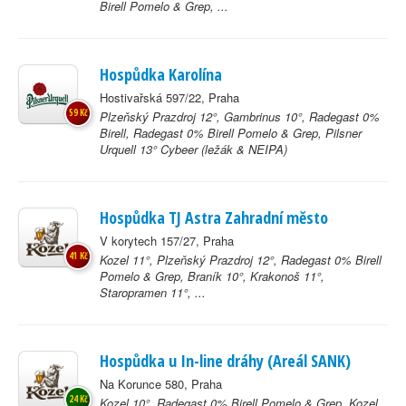
Birell Pomelo & Grep, ...
Hospůdka Karolína
Hostivařská 597/22, Praha
59 Kč
Plzeňský Prazdroj 12°, Gambrinus 10°, Radegast 0%
Birell, Radegast 0% Birell Pomelo & Grep, Pilsner
Urquell 13° Cybeer (ležák & NEIPA)
Hospůdka TJ Astra Zahradní město
V korytech 157/27, Praha
41 Kč
Kozel 11°, Plzeňský Prazdroj 12°, Radegast 0% Birell
Pomelo & Grep, Braník 10°, Krakonoš 11°,
Staropramen 11°, ...
Hospůdka u In-line dráhy (Areál SANK)
Na Korunce 580, Praha
24 Kč
Kozel 10°, Radegast 0% Birell Pomelo & Grep, Kozel