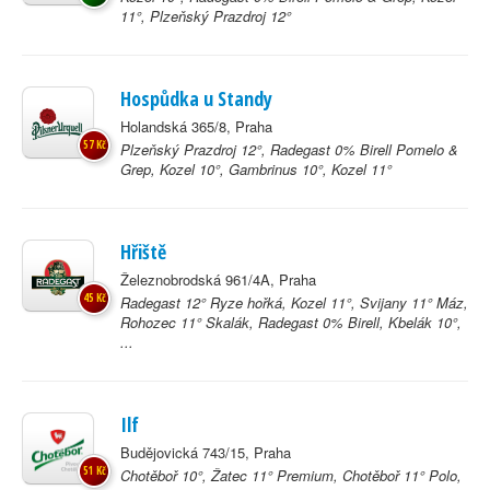
11°, Plzeňský Prazdroj 12°
Hospůdka u Standy
Holandská 365/8, Praha
57 Kč
Plzeňský Prazdroj 12°, Radegast 0% Birell Pomelo &
Grep, Kozel 10°, Gambrinus 10°, Kozel 11°
Hřiště
Železnobrodská 961/4A, Praha
45 Kč
Radegast 12° Ryze hořká, Kozel 11°, Svijany 11° Máz,
Rohozec 11° Skalák, Radegast 0% Birell, Kbelák 10°,
...
Ilf
Budějovická 743/15, Praha
51 Kč
Chotěboř 10°, Žatec 11° Premium, Chotěboř 11° Polo,