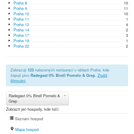
Praha 8
10
Praha 9
11
Praha 10
10
Praha 11
1
Praha 12
4
Praha 14
2
Praha 17
3
Praha 19
1
Praha 22
2
Zobrazuji
123
nalezených restaurací v oblasti Praha, kde
čepují pivo
Radegast 0% Birell Pomelo & Grep
.
Zrušit
filtrování
.
Radegast 0% Birell Pomelo &
Grep
Zobrazit jen hospody, kde točí:
Seznam hospod
Mapa hospod