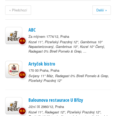
« Předchozí
Další »
ABC
Za mlýnem 1774/12, Praha
41 Kč
Kozel 11°, Plzeňský Prazdroj 12°, Gambrinus 10°
Nepasterizovaný, Gambrinus 10°, Kozel 10° Černý,
Radegast 0% Birell Pomelo & Grep, ...
Artyčok bistro
170 00 Praha, Praha
62 Kč
Svijany 11° Máz, Radegast 0% Birell Pomelo & Grep,
Plzeňský Prazdroj 12°
Balounova restaurace U Břízy
Jižní IX 2960/12, Praha
45 Kč
Kozel 11°, Radegast 12°, Plzeňský Prazdroj 12°,