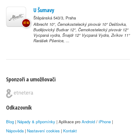
U Šumavy
Štěpánská 543/3, Praha
47 Kč
Albrecht 10°, Černokostelecký pivovár 10° Dešťovka,
Budějovický Budvar 12°, Černokostelecký pivovár 12°
Vycpaná vydra, Šnajdr 12° Vycpaná Vydra, Zvíkov 11°
Rarášek Pšenice, ...
Sponzoři a umožňovači
Odkazovník
Blog
|
Nápady & připomínky
| Aplikace pro
Android
/
iPhone
|
Nápověda
|
Nastavení cookies
|
Kontakt