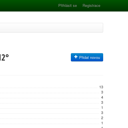
Přihlásit se
Registrace
12°
Přidat novou
13
3
4
3
1
3
2
1
1