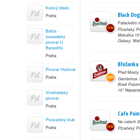
Kulový blesk
Black Dog
Praha
Palackého n
77 Kč
Plzeňský Pra
Bašta -
Matuška 15°
sousedský
Galaxy, Matu
pivovar U
Bansethů
Praha
Břežanka
Pivovar Hostivar
Před Mosty 
Praha
32 Kč
Gambrinus 1
Birell Polo
10° Nepaste
Vinohradský
pivovar
Praha
Cafe Poin
Pivovarský klub
Na valech 2
Praha
50 Kč
Plzeňský Pr