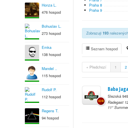
Honza L.
Praha 8
Praha 9
476 hospod
Bohuslav L.
Zobrazuji
193
nalezených 
273 hospod
Emka
Seznam hospod
138 hospod
« Předchozí
1
2
Mandel ..
115 hospod
Baba Jag
Rudolf P.
Slezská 949
112 hospod
42 Kč
Radegast 12
11° Summer 
Regens T.
94 hospod