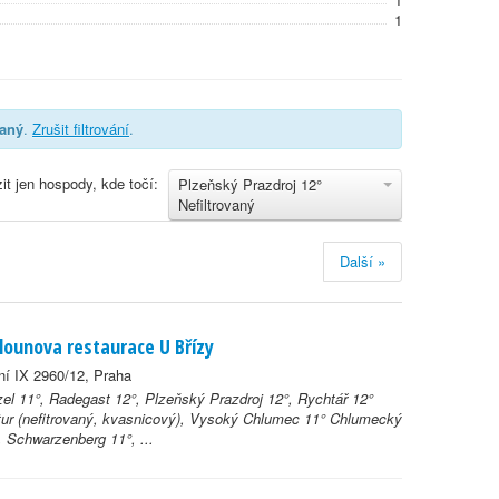
1
vaný
.
Zrušit filtrování
.
it jen hospody, kde točí:
Plzeňský Prazdroj 12°
Nefiltrovaný
Další »
lounova restaurace U Břízy
ní IX 2960/12, Praha
el 11°, Radegast 12°, Plzeňský Prazdroj 12°, Rychtář 12°
ur (nefitrovaný, kvasnicový), Vysoký Chlumec 11° Chlumecký
, Schwarzenberg 11°, ...