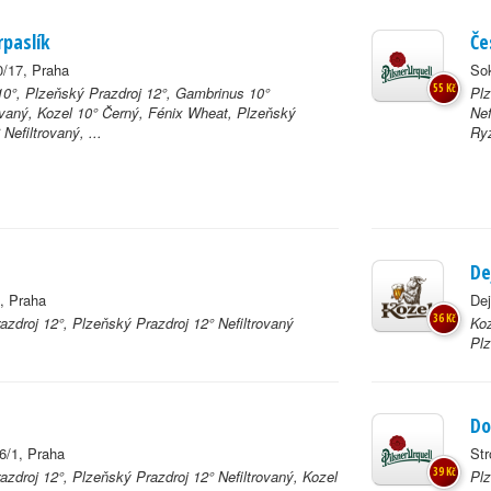
rpaslík
Če
/17, Praha
So
55 Kč
0°, Plzeňský Prazdroj 12°, Gambrinus 10°
Plz
vaný, Kozel 10° Černý, Fénix Wheat, Plzeňský
Nef
 Nefiltrovaný, ...
Ryz
De
, Praha
Dej
36 Kč
azdroj 12°, Plzeňský Prazdroj 12° Nefiltrovaný
Koz
Plz
Do
6/1, Praha
Str
39 Kč
azdroj 12°, Plzeňský Prazdroj 12° Nefiltrovaný, Kozel
Plz