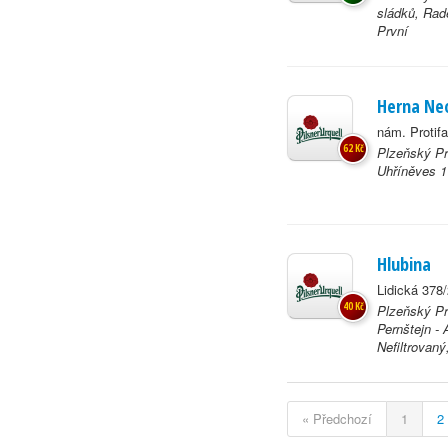
sládků, Rad
První
Herna Ne
nám. Protif
62 Kč
Plzeňský Pra
Uhříněves 1
Hlubina
Lidická 378
40 Kč
Plzeňský Pr
Pernštejn -
Nefiltrovan
« Předchozí
1
2