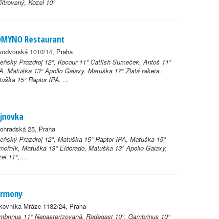
iltrovaný, Kozel 10°
MYNO Restaurant
vodvorská 1010/14, Praha
eňský Prazdroj 12°, Kocour 11° Catfish Sumeček, Antoš 11°
, Matuška 13° Apollo Galaxy, Matuška 17° Zlatá raketa,
uška 15° Raptor IPA, ...
jnovka
ohradská 25, Praha
eňský Prazdroj 12°, Matuška 15° Raptor IPA, Matuška 15°
ořník, Matuška 13° Eldorado, Matuška 13° Apollo Galaxy,
el 11°, ...
rmony
kovníka Mráze 1182/24, Praha
brinus 11° Nepasterizovaná, Radegast 10°, Gambrinus 10°