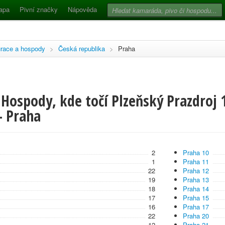
apa
Pivní značky
Nápověda
race a hospody
>
Česká republika
>
Praha
Hospody, kde točí Plzeňský Prazdroj 
- Praha
2
Praha 10
1
Praha 11
22
Praha 12
19
Praha 13
18
Praha 14
17
Praha 15
16
Praha 17
22
Praha 20
12
Praha 21