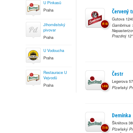
U Pinkasů
Praha
Červený t
Gutova 1240
Jihoměstský
41 Kč
Gambrinus 1
pivovar
Nepasterizo
Prazdroj 12°
Praha
U Vodoucha
Praha
Restaurace U
Čestr
Vejvodů
Legerova 57
Praha
54 Kč
Plzeňský Pr
Demínka
Škrétova 38
73 Kč
Plzeňský Pr