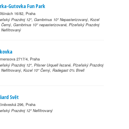
rka-Gutovka Fun Park
lšinách 16/82, Praha
eňský Prazdroj 12°, Gambrinus 10° Nepasterizovaný, Kozel
 Černý, Gambrinus 10° nepasterizované, Plzeňský Prazdroj
 Nefiltrovaný
kovka
emensova 2717/4, Praha
eňský Prazdroj 12°, Pilsner Urquell řezané, Plzeňský Prazdroj
 Nefiltrovaný, Kozel 10° Černý, Radegast 0% Birell
lliard Svět
činěveská 296, Praha
eňský Prazdroj 12° Nefiltrovaný