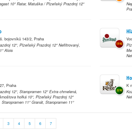
egast 10° Ratar, Matuška / Plzeňský Prazdroj 12°
Nep
Pra
o
Hl
aš. bojovníků 143/2, Praha
Vod
59 Kč
zdroj 12°, Plzeňský Prazdroj 12° Nefiltrovaný,
Plz
1° Alois
Mer
Nef
Ho
/27, Praha
K n
22 Kč
azdroj 12°, Staropramen 12° Extra chmelená,
Koz
 Arnoštova hořká 10°, Plzeňský Prazdroj 12°
Nef
ý, Staropramen 11° Granát, Staropramen 11°
3
4
5
6
7