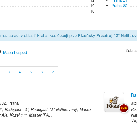
10
Praha 22
10
restaurací v oblasti Praha, kde čepují pivo
Plzeňský Prazdroj 12° Nefiltro
Zobraz
Mapa hospod
3
4
5
6
7
a
Ba
/32, Praha
Již
45 Kč
°, Radegast 10°, Radegast 12° Nefiltrovaný, Master
Koz
Ale, Kozel 11°, Master IPA, ...
Nat
Vít