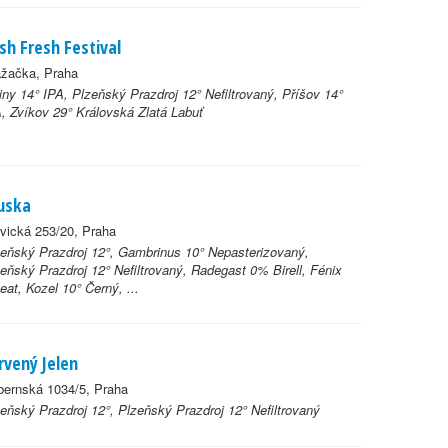
sh Fresh Festival
ažačka, Praha
iny 14° IPA, Plzeňský Prazdroj 12° Nefiltrovaný, Příšov 14°
, Zvíkov 29° Královská Zlatá Labuť
uska
vická 253/20, Praha
eňský Prazdroj 12°, Gambrinus 10° Nepasterizovaný,
eňský Prazdroj 12° Nefiltrovaný, Radegast 0% Birell, Fénix
at, Kozel 10° Černý, ...
rvený Jelen
bernská 1034/5, Praha
eňský Prazdroj 12°, Plzeňský Prazdroj 12° Nefiltrovaný