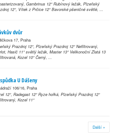
asterizovaný, Gambrinus 12° Rubínový ležák, Plzeňský
zdroj 12°, Vítek z Prčice 12° Bavorské pšeničné světlé, ...
ávkův dvůr
ičkova 17, Praha
eňský Prazdroj 12°, Plzeňský Prazdroj 12° Nefiltrovaný,
lot, Hasič 11° světlý ležák, Master 13° Velikonoční Zlatá 13
iltrovaná, Kozel 10° Černý, ...
spůdka U Dášeny
ádraží 106/16, Praha
el 12°, Radegast 12° Ryze hořká, Plzeňský Prazdroj 12°
iltrovaný, Kozel 11°
Další »