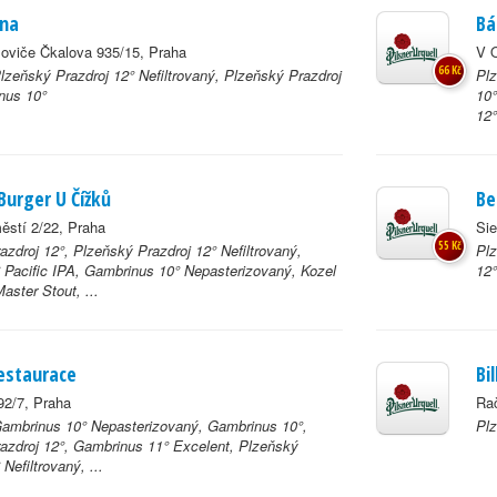
ána
Bá
vloviče Čkalova 935/15, Praha
V O
66 Kč
Plzeňský Prazdroj 12° Nefiltrovaný, Plzeňský Prazdroj
Plz
nus 10°
10°
12°
Burger U Čížků
Be
ěstí 2/22, Praha
Si
55 Kč
zdroj 12°, Plzeňský Prazdroj 12° Nefiltrovaný,
Plz
 Pacific IPA, Gambrinus 10° Nepasterizovaný, Kozel
12°
aster Stout, ...
estaurace
Bi
92/7, Praha
Ra
Gambrinus 10° Nepasterizovaný, Gambrinus 10°,
Plz
azdroj 12°, Gambrinus 11° Excelent, Plzeňský
 Nefiltrovaný, ...