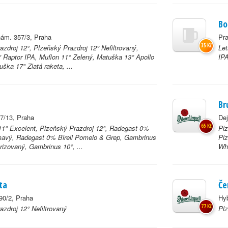
Bo
ám. 357/3, Praha
Pr
35 Kč
zdroj 12°, Plzeňský Prazdroj 12° Nefiltrovaný,
Let
 Raptor IPA, Muflon 11° Zelený, Matuška 13° Apollo
IPA
ška 17° Zlatá raketa, ...
Br
7/13, Praha
Dej
65 Kč
1° Excelent, Plzeňský Prazdroj 12°, Radegast 0%
Plz
tmavý, Radegast 0% Birell Pomelo & Grep, Gambrinus
Plz
rizovaný, Gambrinus 10°, ...
Whe
ta
Če
90/2, Praha
Hy
77 Kč
azdroj 12° Nefiltrovaný
Plz