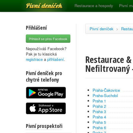
Pivní deníček
Restaurace a hospody
Pivní m
Přihlášení
Pivní deníček
>
Restau
Přihlásit se přes Facebook
Nepoužíváš Facebook?
Pak je tu klasická
Restaurace & 
registrace
a
přihlašení
.
Nefiltrovaný 
Pivní deníček pro
chytré telefony
Praha-Čakovice
Praha-Suchdol
Praha 1
Praha 2
Praha 3
Praha 4
Praha 5
Pivní prospektoři
Praha 6
Praha 7