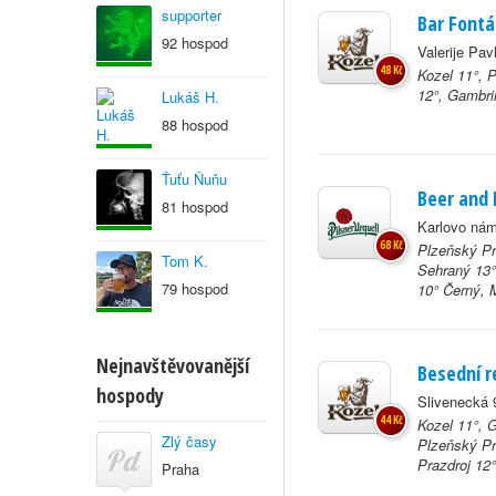
supporter
Bar Font
92 hospod
Valerije Pa
48 Kč
Kozel 11°, 
12°, Gambri
Lukáš H.
88 hospod
Ťuťu Ňuňu
Beer and 
81 hospod
Karlovo nám
68 Kč
Plzeňský Pra
Tom K.
Sehraný 13°
79 hospod
10° Černý, M
Nejnavštěvovanější
Besední r
hospody
Slivenecká 
44 Kč
Kozel 11°, 
Zlý časy
Plzeňský Pr
Prazdroj 12°
Praha