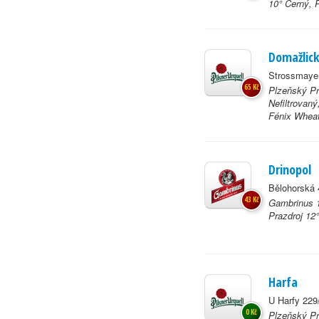
10° Černý, 
Domažlick
Strossmayer
65 Kč
Plzeňský Pr
Nefiltrovan
Fénix Wheat,
Drinopol
Bělohorská 
43 Kč
Gambrinus 1
Prazdroj 12
Harfa
U Harfy 229
0 Kč
Plzeňský Pr