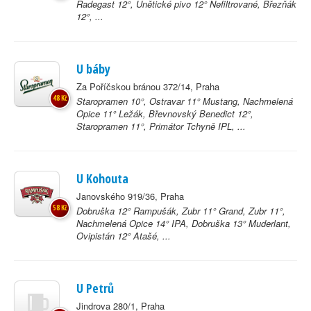
Radegast 12°, Únětické pivo 12° Nefiltrované, Březňák
12°, ...
U báby
Za Poříčskou bránou 372/14, Praha
48 Kč
Staropramen 10°, Ostravar 11° Mustang, Nachmelená
Opice 11° Ležák, Břevnovský Benedict 12°,
Staropramen 11°, Primátor Tchyně IPL, ...
U Kohouta
Janovského 919/36, Praha
58 Kč
Dobruška 12° Rampušák, Zubr 11° Grand, Zubr 11°,
Nachmelená Opice 14° IPA, Dobruška 13° Muderlant,
Ovipistán 12° Atašé, ...
U Petrů
Jindrova 280/1, Praha