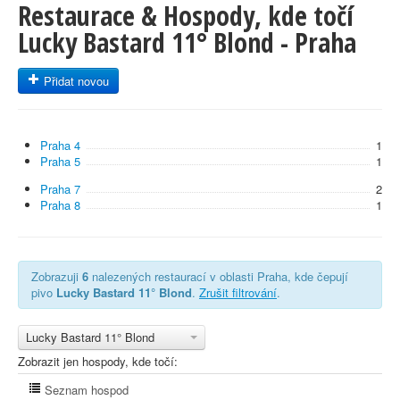
Restaurace & Hospody, kde točí
Lucky Bastard 11° Blond - Praha
Přidat novou
Praha 4
1
Praha 5
1
Praha 7
2
Praha 8
1
Zobrazuji
6
nalezených restaurací v oblasti Praha, kde čepují
pivo
Lucky Bastard 11° Blond
.
Zrušit filtrování
.
Lucky Bastard 11° Blond
Zobrazit jen hospody, kde točí:
Seznam hospod