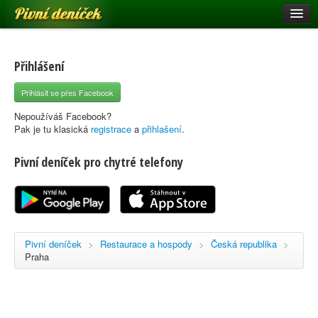
Pivní deníček
Restaurace a hospody
Pivní mapa
Přihlášení
Pivní značky
Přihlásit se přes Facebook
Nápověda
Nepoužíváš Facebook?
Pak je tu klasická
registrace
a
přihlašení
.
Pivní deníček pro chytré telefony
Přihlásit se
Registrace
Pivní deníček
>
Restaurace a hospody
>
Česká republika
>
Praha