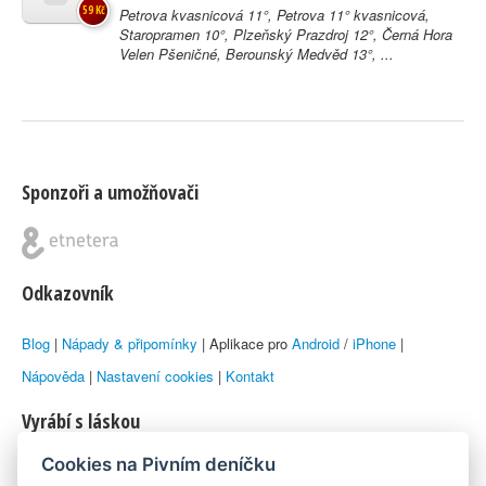
59 Kč
Petrova kvasnicová 11°, Petrova 11° kvasnicová,
Staropramen 10°, Plzeňský Prazdroj 12°, Černá Hora
Velen Pšeničné, Berounský Medvěd 13°, ...
Sponzoři a umožňovači
Odkazovník
Blog
|
Nápady & připomínky
| Aplikace pro
Android
/
iPhone
|
Nápověda
|
Nastavení cookies
|
Kontakt
Vyrábí s láskou
Cookies na Pivním deníčku
© 2010–2026 by
Lukáš Zeman
aka Emka