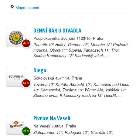
Mapa hospod
DENNÍ BAR U DIVADLA
Podplukovníka Sochora 1123/10, Praha
45 Kč
Poutník 12° Hořký, Permon 12°, Moucha 12° Pražská
moucha, Obora 11° Srpěna, Panaczech 11° Thor,
Kladno Kročehlavy 12° Kladenský ležák, ...
Diego
Sokolovská 467/114, Praha
62 Kč
Továrna 12° Kruták, Albrecht 10°, Kamenice nad Lipou
10° Kamenická, Továrna 13° Winter Ale, Valášek 17°
Zbořená ovca, Krkonošský medvěd 13° HopBit, ...
Pivnice Na Veselí
Na Veselí 738/34, Praha
21 Kč
Zlatopramen 11°, Radegast 10°, Březňák 10°,