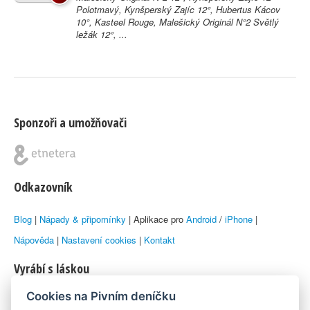
Polotmavý, Kynšperský Zajíc 12°, Hubertus Kácov
10°, Kasteel Rouge, Malešický Originál N°2 Světlý
ležák 12°, ...
Sponzoři a umožňovači
Odkazovník
Blog
|
Nápady & připomínky
| Aplikace pro
Android
/
iPhone
|
Nápověda
|
Nastavení cookies
|
Kontakt
Vyrábí s láskou
Cookies na Pivním deníčku
© 2010–2026 by
Lukáš Zeman
aka Emka