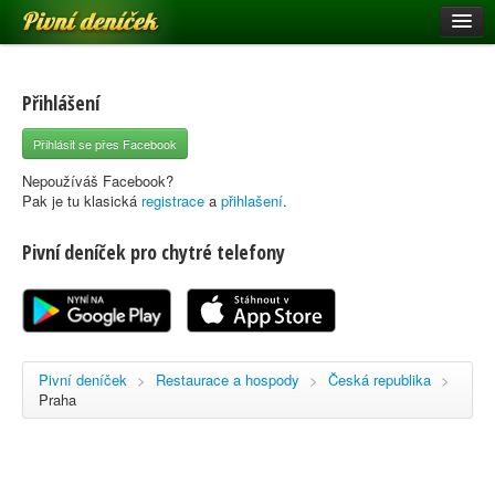
Pivní deníček
Restaurace a hospody
Pivní mapa
Přihlášení
Pivní značky
Přihlásit se přes Facebook
Nápověda
Nepoužíváš Facebook?
Pak je tu klasická
registrace
a
přihlašení
.
Pivní deníček pro chytré telefony
Přihlásit se
Registrace
Pivní deníček
>
Restaurace a hospody
>
Česká republika
>
Praha