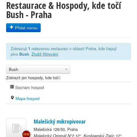
Restaurace & Hospody, kde točí
Bush - Praha
Přidat novou
Zobrazuji
1
nalezenou restauraci v oblasti Praha, kde čepují
pivo
Bush
.
Zrušit filtrování
.
Bush
Zobrazit jen hospody, kde točí:
Seznam hospod
Mapa hospod
Malešický mikropivovar
Malešická 126/50, Praha
39 Kč
Malešický Originál N°2 12°, Kynšperský Zajíc 12°