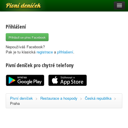
Pivní deníček
Restaurace a hospody
Pivní mapa
Přihlášení
Pivní značky
Přihlásit se přes Facebook
Nápověda
Nepoužíváš Facebook?
Pak je tu klasická
registrace
a
přihlašení
.
Pivní deníček pro chytré telefony
Přihlásit se
Registrace
Pivní deníček
>
Restaurace a hospody
>
Česká republika
>
Praha