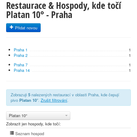
Restaurace & Hospody, kde točí
Platan 10° - Praha
Přidat novou
Praha 1
1
Praha 2
1
Praha 7
1
Praha 14
1
Zobrazuji
5
nalezených restaurací v oblasti Praha, kde čepují
pivo
Platan 10°
.
Zrušit filtrování
.
Platan 10°
Zobrazit jen hospody, kde točí:
Seznam hospod