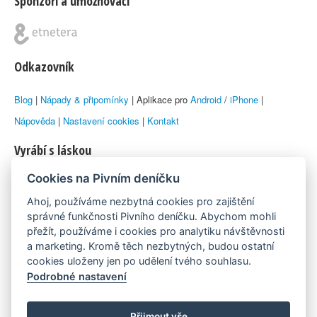
Sponzoři a umožňovači
Odkazovník
Blog
|
Nápady & připomínky
| Aplikace pro
Android
/
iPhone
|
Nápověda
|
Nastavení cookies
|
Kontakt
Vyrábí s láskou
Cookies na Pivním deníčku
© 2010–2026 by
Lukáš Zeman
aka Emka
Ahoj, používáme nezbytná cookies pro zajištění
Máme rádi
správné funkčnosti Pivního deníčku. Abychom mohli
přežít, používáme i cookies pro analytiku návštěvnosti
a marketing. Kromě těch nezbytných, budou ostatní
Pivní.info
cookies uloženy jen po udělení tvého souhlasu.
Podrobné nastavení
Poznámka pod čarou
Pivní deníček je nezávislý zdroj, který není spjat s žádným
Přijmout vše