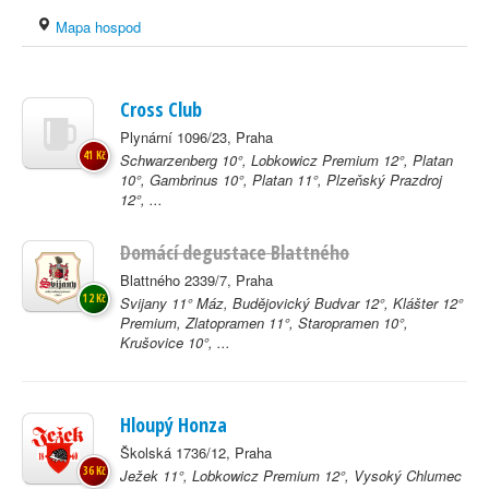
Mapa hospod
Cross Club
Plynární 1096/23, Praha
41 Kč
Schwarzenberg 10°, Lobkowicz Premium 12°, Platan
10°, Gambrinus 10°, Platan 11°, Plzeňský Prazdroj
12°, ...
Domácí degustace Blattného
Blattného 2339/7, Praha
12 Kč
Svijany 11° Máz, Budějovický Budvar 12°, Klášter 12°
Premium, Zlatopramen 11°, Staropramen 10°,
Krušovice 10°, ...
Hloupý Honza
Školská 1736/12, Praha
36 Kč
Ježek 11°, Lobkowicz Premium 12°, Vysoký Chlumec