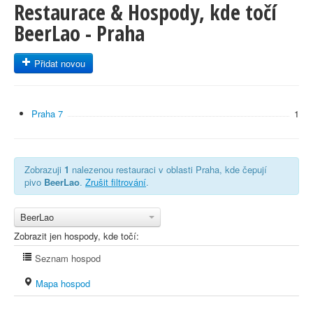
Restaurace & Hospody, kde točí
BeerLao - Praha
Přidat novou
Praha 7
1
Zobrazuji
1
nalezenou restauraci v oblasti Praha, kde čepují
pivo
BeerLao
.
Zrušit filtrování
.
BeerLao
Zobrazit jen hospody, kde točí:
Seznam hospod
Mapa hospod