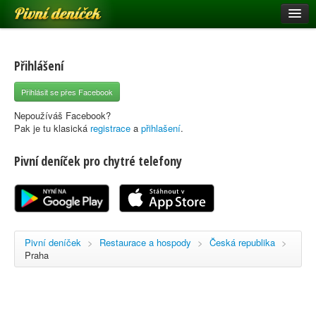
Pivní deníček
Restaurace a hospody
Pivní mapa
Přihlášení
Pivní značky
Přihlásit se přes Facebook
Nápověda
Nepoužíváš Facebook?
Pak je tu klasická
registrace
a
přihlašení
.
Pivní deníček pro chytré telefony
Přihlásit se
Registrace
Pivní deníček
>
Restaurace a hospody
>
Česká republika
>
Praha