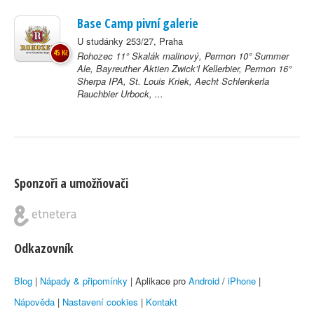
Base Camp pivní galerie
U studánky 253/27, Praha
45 Kč
Rohozec 11° Skalák malinový, Permon 10° Summer
Ale, Bayreuther Aktien Zwick’l Kellerbier, Permon 16°
Sherpa IPA, St. Louis Kriek, Aecht Schlenkerla
Rauchbier Urbock, ...
Sponzoři a umožňovači
Odkazovník
Blog
|
Nápady & připomínky
| Aplikace pro
Android
/
iPhone
|
Nápověda
|
Nastavení cookies
|
Kontakt