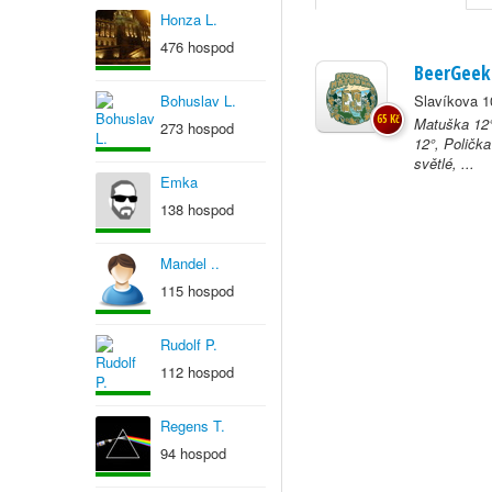
Honza L.
476 hospod
BeerGeek
Bohuslav L.
Slavíkova 1
65 Kč
Matuška 12°
273 hospod
12°, Poličk
světlé, ...
Emka
138 hospod
Mandel ..
115 hospod
Rudolf P.
112 hospod
Regens T.
94 hospod