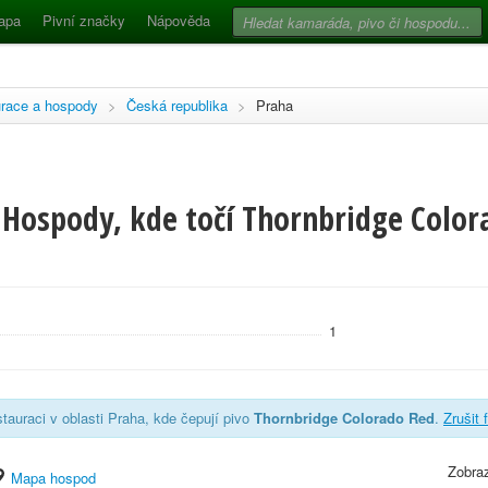
apa
Pivní značky
Nápověda
race a hospody
>
Česká republika
>
Praha
 Hospody, kde točí Thornbridge Color
1
tauraci v oblasti Praha, kde čepují pivo
Thornbridge Colorado Red
.
Zrušit f
Zobraz
Mapa hospod