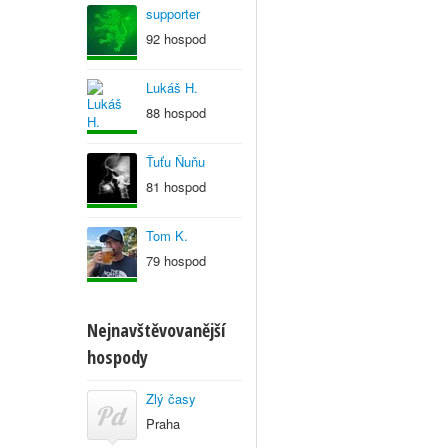
supporter
92 hospod
Lukáš H.
88 hospod
Ťuťu Ňuňu
81 hospod
Tom K.
79 hospod
Nejnavštěvovanější
hospody
Zlý časy
Praha