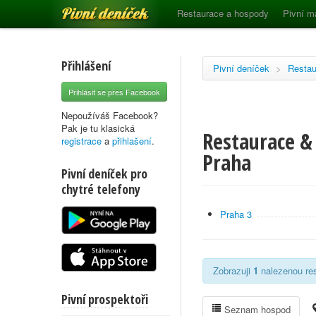
Pivní deníček
Restaurace a hospody
Pivní m
Přihlášení
Pivní deníček
>
Restau
Přihlásit se přes Facebook
Nepoužíváš Facebook?
Pak je tu klasická
Restaurace &
registrace
a
přihlašení
.
Praha
Pivní deníček pro
chytré telefony
Praha 3
Zobrazuji
1
nalezenou res
Pivní prospektoři
Seznam hospod