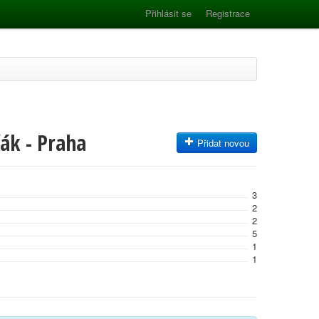
Přihlásit se
Registrace
ák - Praha
Přidat novou
3
2
2
5
1
1