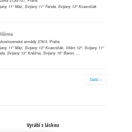
ezská 2130/107, Praha
jany 11° Máz, Svijany 11° Fanda, Svijany 13° Kvasničák
Viléma
skoslovenské armády 276/3, Praha
jany 11° Máz, Svijany 13° Kvasničák, Vilém 12°, Svijany 11°
da, Svijany 13° Kněžna, Svijany 15° Baron, ...
Další »
Vyrábí s láskou