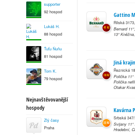
supporter
92 hospod
Gattino 
Rilská 3173
Lukáš H.
41 Kč
Bernard 11°
88 hospod
13° Kněžna,
Ťuťu Ňuňu
81 hospod
Jiná kraji
Řeznická 18
Tom K.
38 Kč
Polička 11°
79 hospod
Polička nefi
Otakar Kvas
Nejnavštěvovanější
hospody
Kavárna 
Srbská 347/
Zlý časy
33 Kč
Svijany 11°
Praha
Hradební, Ch