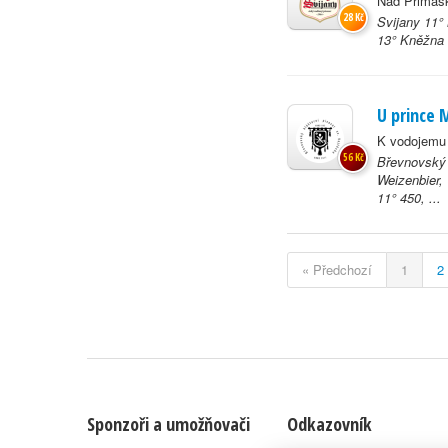
Nad Primask
28 Kč
Svijany 11°
13° Kněžna
U prince 
K vodojemu 
56 Kč
Břevnovský 
Weizenbier, 
11° 450, ...
« Předchozí
1
2
Sponzoři a umožňovači
Odkazovník