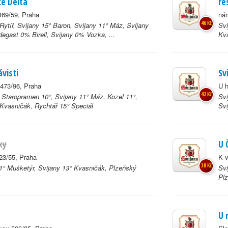
e Delta
re
69/59, Praha
nám
46 Kč
Rytíř, Svijany 15° Baron, Svijany 11° Máz, Svijany
Svi
degast 0% Birell, Svijany 0% Vozka, ...
Kva
ávisti
Sv
 473/96, Praha
U h
42 Kč
, Staropramen 10°, Svijany 11° Máz, Kozel 11°,
Svi
 Kvasničák, Rychtář 15° Speciál
Svi
ky
U 
23/55, Praha
K v
38 Kč
1° Mušketýr, Svijany 13° Kvasničák, Plzeňský
Svi
Plz
a
U 