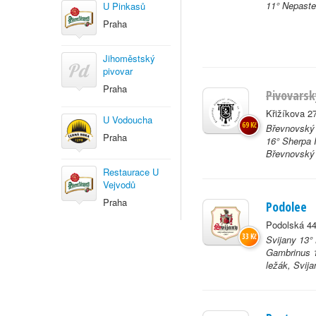
11° Nepaster
U Pinkasů
Praha
Jihoměstský
pivovar
Praha
Pivovarsk
Křižíkova 2
U Vodoucha
69 Kč
Břevnovský 
Praha
16° Sherpa 
Břevnovský 
Restaurace U
Vejvodů
Praha
Podolee
Podolská 44
33 Kč
Svijany 13°
Gambrinus 1
ležák, Svija