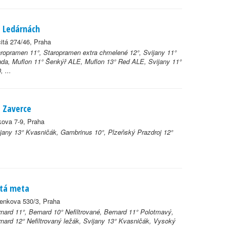
 Ledárnách
itá 274/46, Praha
ropramen 11°, Staropramen extra chmelené 12°, Svijany 11°
da, Muflon 11° Šenkýř ALE, Muflon 13° Red ALE, Svijany 11°
, ...
 Zaverce
kova 7-9, Praha
jany 13° Kvasničák, Gambrinus 10°, Plzeňský Prazdroj 12°
tá meta
enkova 530/3, Praha
nard 11°, Bernard 10° Nefiltrované, Bernard 11° Polotmavý,
nard 12° Nefiltrovaný ležák, Svijany 13° Kvasničák, Vysoký