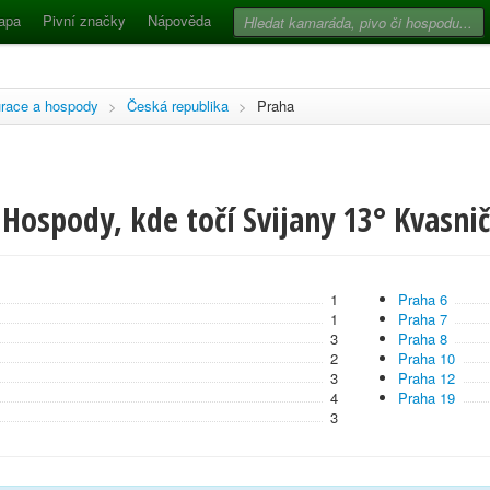
apa
Pivní značky
Nápověda
race a hospody
>
Česká republika
>
Praha
Hospody, kde točí Svijany 13° Kvasnič
1
Praha 6
1
Praha 7
3
Praha 8
2
Praha 10
3
Praha 12
4
Praha 19
3