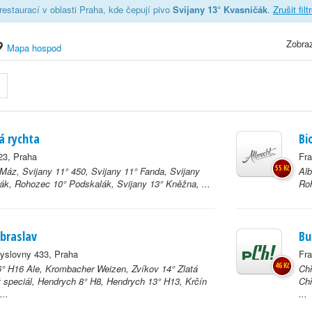
estaurací v oblasti Praha, kde čepují pivo
Svijany 13° Kvasničák
.
Zrušit fil
Zobraz
Mapa hospod
á rychta
Bi
23, Praha
Fra
55 Kč
 Máz, Svijany 11° 450, Svijany 11° Fanda, Svijany
Alb
ák, Rohozec 10° Podskalák, Svijany 13° Kněžna, ...
Roh
braslav
Bu
yslovny 433, Praha
Fr
46 Kč
° H16 Ale, Krombacher Weizen, Zvíkov 14° Zlatá
Chř
 speciál, Hendrych 8° H8, Hendrych 13° H13, Krčín
Chř
...
...