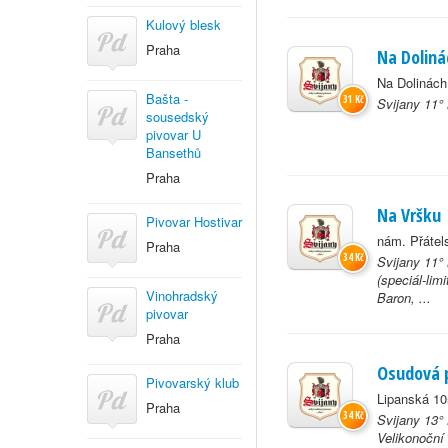
Kulový blesk
Praha
Na Doliná
Na Dolinách
Bašta -
31 Kč
Svijany 11°
sousedský
pivovar U
Bansethů
Praha
Na Vršku
Pivovar Hostivar
nám. Přátel
Praha
34 Kč
Svijany 11° 
(speciál-lim
Vinohradský
Baron, ...
pivovar
Praha
Osudová p
Pivovarský klub
Lipanská 10
Praha
34 Kč
Svijany 13°
Velikonoční