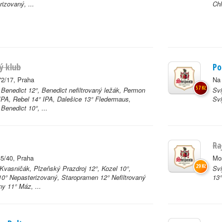
izovaný, ...
Chl
ý klub
Po
72/17, Praha
Na 
57 Kč
Benedict 12°, Benedict nefiltrovaný ležák, Permon
Svi
IPA, Rebel 14° IPA, Dalešice 13° Fledermaus,
Svi
Benedict 10°, ...
Ra
5/40, Praha
Mo
29 Kč
 Kvasničák, Plzeňský Prazdroj 12°, Kozel 10°,
Svi
0° Nepasterizovaný, Staropramen 12° Nefiltrovaný
13°
ny 11° Máz, ...