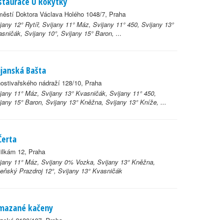
staurace U Rokytky
ěstí Doktora Václava Holého 1048/7, Praha
jany 12° Rytíř, Svijany 11° Máz, Svijany 11° 450, Svijany 13°
sničák, Svijany 10°, Svijany 15° Baron, ...
ijanská Bašta
ostivařského nádraží 128/10, Praha
jany 11° Máz, Svijany 13° Kvasničák, Svijany 11° 450,
jany 15° Baron, Svijany 13° Kněžna, Svijany 13° Kníže, ...
Čerta
ilkám 12, Praha
jany 11° Máz, Svijany 0% Vozka, Svijany 13° Kněžna,
eňský Prazdroj 12°, Svijany 13° Kvasničák
mazané kačeny