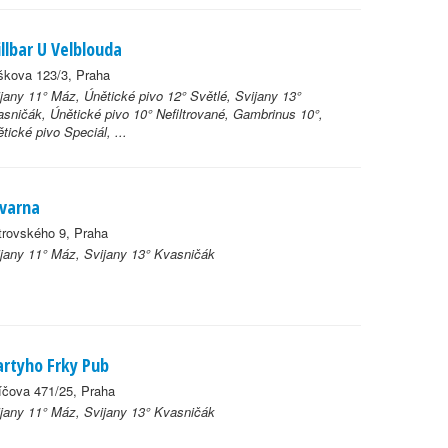
illbar U Velblouda
škova 123/3, Praha
jany 11° Máz, Únětické pivo 12° Světlé, Svijany 13°
sničák, Únětické pivo 10° Nefiltrované, Gambrinus 10°,
tické pivo Speciál, ...
varna
trovského 9, Praha
jany 11° Máz, Svijany 13° Kvasničák
rtyho Frky Pub
íčova 471/25, Praha
jany 11° Máz, Svijany 13° Kvasničák