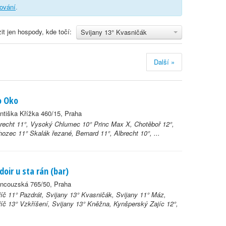
trování
.
it jen hospody, kde točí:
Svijany 13° Kvasničák
Další »
o Oko
ntiška Křížka 460/15, Praha
recht 11°, Vysoký Chlumec 10° Princ Max X, Chotěboř 12°,
ozec 11° Skalák řezané, Bernard 11°, Albrecht 10°, ...
doir u sta rán (bar)
ancouzská 765/50, Praha
íč 11° Pazdrát, Svijany 13° Kvasničák, Svijany 11° Máz,
íč 13° Vzkříšení, Svijany 13° Kněžna, Kynšperský Zajíc 12°,