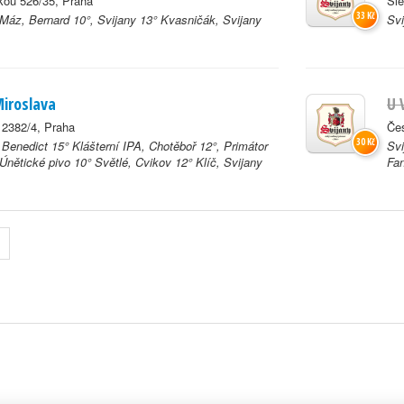
ou 526/35, Praha
Sl
33 Kč
 Máz, Bernard 10°, Svijany 13° Kvasničák, Svijany
Svi
Miroslava
U 
2382/4, Praha
Če
30 Kč
Benedict 15° Klášterní IPA, Chotěboř 12°, Primátor
Svi
Únětické pivo 10° Světlé, Cvikov 12° Klíč, Svijany
Fan