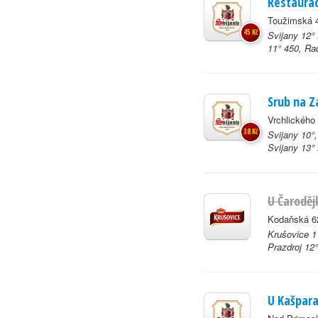
Restaurac
Toužimská 4
45 Kč
Svijany 12° 
11° 450, Ra
Srub na Z
Vrchlického
38 Kč
Svijany 10°
Svijany 13°
U Čaroděj
Kodaňská 6
Krušovice 1
Prazdroj 12°
U Kašpar