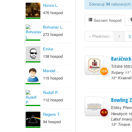
Zobrazuji
34
nalezených r
Honza L.
476 hospod
Seznam hospod
Bohuslav L.
273 hospod
« Předchozí
1
2
Emka
138 hospod
Baráčnick
Tržiště 555/
Mandel ..
33 Kč
Svijany 11°
13° Kvasnič
115 hospod
Rudolf P.
Bowling Z
112 hospod
Elišky Přem
45 Kč
Hendrych 16
Regens T.
Labuť tmavý
94 hospod
13° Tmavé, 