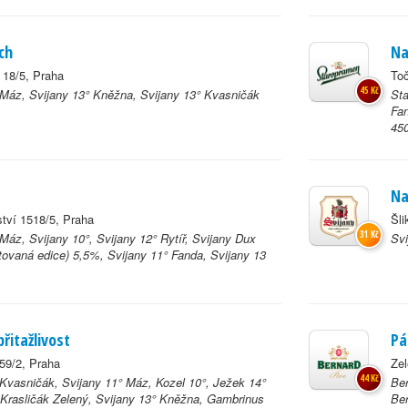
ch
Na
 18/5, Praha
Toč
45 Kč
 Máz, Svijany 13° Kněžna, Svijany 13° Kvasničák
Sta
Fan
450
Na
ství 1518/5, Praha
Šli
31 Kč
Máz, Svijany 10°, Svijany 12° Rytíř, Svijany Dux
Svi
itovaná edice) 5,5%, Svijany 11° Fanda, Svijany 13
řitažlivost
Pá
59/2, Praha
Zel
44 Kč
 Kvasničák, Svijany 11° Máz, Kozel 10°, Ježek 14°
Ber
 Krasličák Zelený, Svijany 13° Kněžna, Gambrinus
Ber