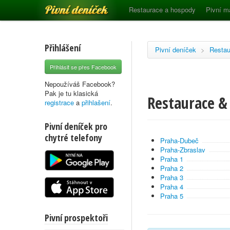
Pivní deníček
Restaurace a hospody
Pivní m
Přihlášení
Pivní deníček
>
Restau
Přihlásit se přes Facebook
Nepoužíváš Facebook?
Pak je tu klasická
Restaurace & 
registrace
a
přihlašení
.
Pivní deníček pro
chytré telefony
Praha-Dubeč
Praha-Zbraslav
Praha 1
Praha 2
Praha 3
Praha 4
Praha 5
Pivní prospektoři