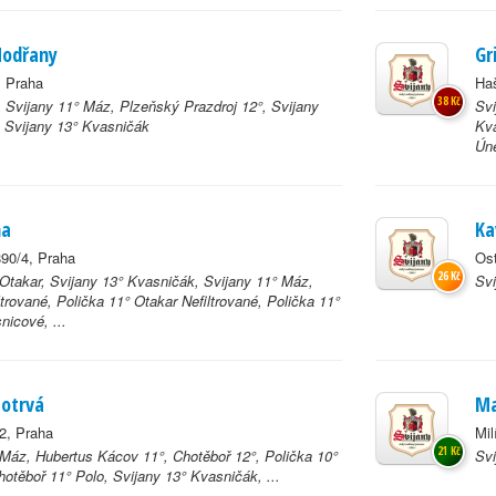
Modřany
Gr
, Praha
Ha
38 Kč
, Svijany 11° Máz, Plzeňský Prazdroj 12°, Svijany
Svi
 Svijany 13° Kvasničák
Kva
Úně
na
Ka
90/4, Praha
Os
26 Kč
 Otakar, Svijany 13° Kvasničák, Svijany 11° Máz,
Svi
ltrované, Polička 11° Otakar Nefiltrované, Polička 11°
nicové, ...
Potrvá
Ma
2, Praha
Mil
21 Kč
 Máz, Hubertus Kácov 11°, Chotěboř 12°, Polička 10°
Svi
otěboř 11° Polo, Svijany 13° Kvasničák, ...