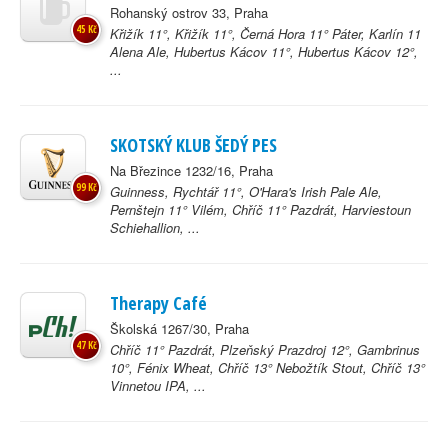
Rohanský ostrov 33, Praha
45 Kč
Křižík 11°, Křižík 11°, Černá Hora 11° Páter, Karlín 11
Alena Ale, Hubertus Kácov 11°, Hubertus Kácov 12°,
...
SKOTSKÝ KLUB ŠEDÝ PES
Na Březince 1232/16, Praha
99 Kč
Guinness, Rychtář 11°, O'Hara's Irish Pale Ale,
Pernštejn 11° Vilém, Chříč 11° Pazdrát, Harviestoun
Schiehallion, ...
Therapy Café
Školská 1267/30, Praha
47 Kč
Chříč 11° Pazdrát, Plzeňský Prazdroj 12°, Gambrinus
10°, Fénix Wheat, Chříč 13° Nebožtík Stout, Chříč 13°
Vinnetou IPA, ...