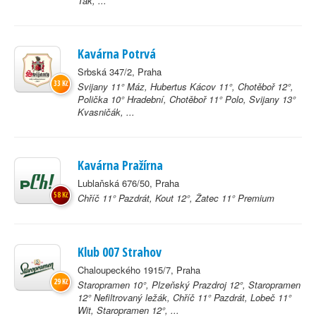
Tak, ...
Kavárna Potrvá
Srbská 347/2, Praha
33 Kč
Svijany 11° Máz, Hubertus Kácov 11°, Chotěboř 12°,
Polička 10° Hradební, Chotěboř 11° Polo, Svijany 13°
Kvasničák, ...
Kavárna Pražírna
Lublaňská 676/50, Praha
58 Kč
Chříč 11° Pazdrát, Kout 12°, Žatec 11° Premium
Klub 007 Strahov
Chaloupeckého 1915/7, Praha
29 Kč
Staropramen 10°, Plzeňský Prazdroj 12°, Staropramen
12° Nefiltrovaný ležák, Chříč 11° Pazdrát, Lobeč 11°
Wit, Staropramen 12°, ...