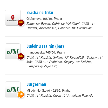
Brácha na triku
Oldřichova 465/40, Praha
42 Kč
Žatec 12° Export, Chříč 13° Vzkříšení, Chříč 11°
Pazdrát, Albrecht 12°, Rohozec 10° Podskalák
Budoir u sta rán (bar)
Francouzská 765/50, Praha
46 Kč
Chříč 11° Pazdrát, Svijany 13° Kvasničák, Svijany 11°
Máz, Chříč 13° Vzkříšení, Svijany 13° Kněžna,
Kynšperský Zajíc 12°, ...
Burgerman
Milady Horákové 492/65, Praha
35 Kč
Chříč 11° Pazdrát, Clock 12° American Pale Ale