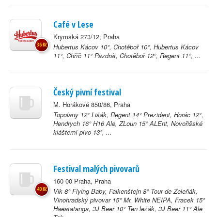
Café v Lese
Krymská 273/12, Praha
36 Kč
Hubertus Kácov 10°, Chotěboř 10°, Hubertus Kácov
11°, Chříč 11° Pazdrát, Chotěboř 12°, Regent 11°, ...
Český pivní festival
M. Horákové 850/86, Praha
Topolany 12° Lišák, Regent 14° Prezident, Horác 12°,
Hendrych 16° H16 Ale, ZLoun 15° ALEnt, Novořišské
klášterní pivo 13°, ...
Festival malých pivovarů
160 00 Praha, Praha
40 Kč
Vik 8° Flying Baby, Falkenštejn 8° Tour de Zeleňák,
Vinohradský pivovar 15° Mr. White NEIPA, Fracek 15°
Haeatatanga, 3J Beer 10° Ten ležák, 3J Beer 11° Ale