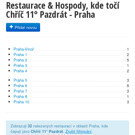
Restaurace & Hospody, kde točí
Chříč 11° Pazdrát - Praha
Přidat novou
Praha-Vinoř
1
Praha 1
2
Praha 2
5
Praha 3
1
Praha 4
2
Praha 5
3
Praha 6
6
Praha 7
3
Praha 8
1
Praha 10
3
Zobrazuji
32
nalezených restaurací v oblasti Praha, kde
čepují pivo
Chříč 11° Pazdrát
.
Zrušit filtrování
.