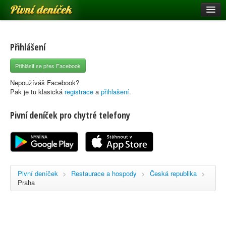
Pivní deníček
Restaurace a hospody
Pivní mapa
Přihlášení
Pivní značky
Přihlásit se přes Facebook
Nápověda
Nepoužíváš Facebook?
Pak je tu klasická
registrace
a
přihlašení
.
Pivní deníček pro chytré telefony
Přihlásit se
Registrace
Pivní deníček
>
Restaurace a hospody
>
Česká republika
>
Praha