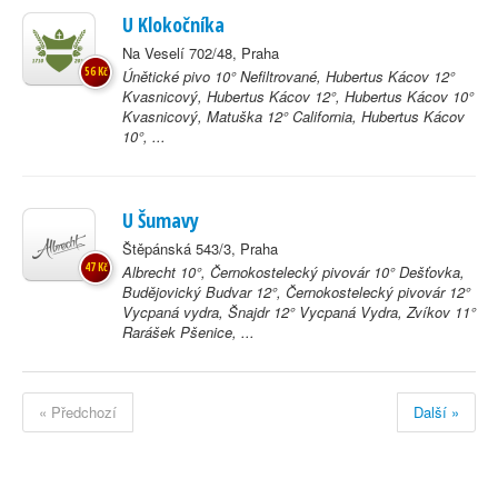
U Klokočníka
Na Veselí 702/48, Praha
56 Kč
Únětické pivo 10° Nefiltrované, Hubertus Kácov 12°
Kvasnicový, Hubertus Kácov 12°, Hubertus Kácov 10°
Kvasnicový, Matuška 12° California, Hubertus Kácov
10°, ...
U Šumavy
Štěpánská 543/3, Praha
47 Kč
Albrecht 10°, Černokostelecký pivovár 10° Dešťovka,
Budějovický Budvar 12°, Černokostelecký pivovár 12°
Vycpaná vydra, Šnajdr 12° Vycpaná Vydra, Zvíkov 11°
Rarášek Pšenice, ...
« Předchozí
Další »