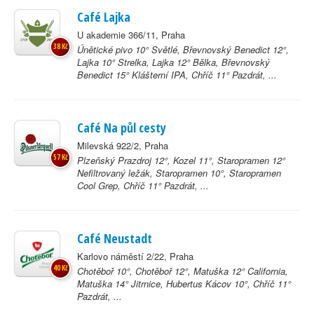
Café Lajka
U akademie 366/11, Praha
38 Kč
Únětické pivo 10° Světlé, Břevnovský Benedict 12°,
Lajka 10° Strelka, Lajka 12° Bělka, Břevnovský
Benedict 15° Klášterní IPA, Chříč 11° Pazdrát, ...
Café Na půl cesty
Milevská 922/2, Praha
57 Kč
Plzeňský Prazdroj 12°, Kozel 11°, Staropramen 12°
Nefiltrovaný ležák, Staropramen 10°, Staropramen
Cool Grep, Chříč 11° Pazdrát, ...
Café Neustadt
Karlovo náměstí 2/22, Praha
40 Kč
Chotěboř 10°, Chotěboř 12°, Matuška 12° California,
Matuška 14° Jitrnice, Hubertus Kácov 10°, Chříč 11°
Pazdrát, ...