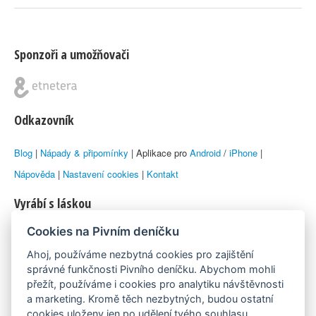
Sponzoři a umožňovači
Odkazovník
Blog
|
Nápady & připomínky
| Aplikace pro
Android
/
iPhone
|
Nápověda
|
Nastavení cookies
|
Kontakt
Vyrábí s láskou
Cookies na Pivním deníčku
© 2010–2026 by
Lukáš Zeman
aka Emka
Ahoj, používáme nezbytná cookies pro zajištění
Máme rádi
správné funkčnosti Pivního deníčku. Abychom mohli
přežít, používáme i cookies pro analytiku návštěvnosti
a marketing. Kromě těch nezbytných, budou ostatní
Pivní.info
cookies uloženy jen po udělení tvého souhlasu.