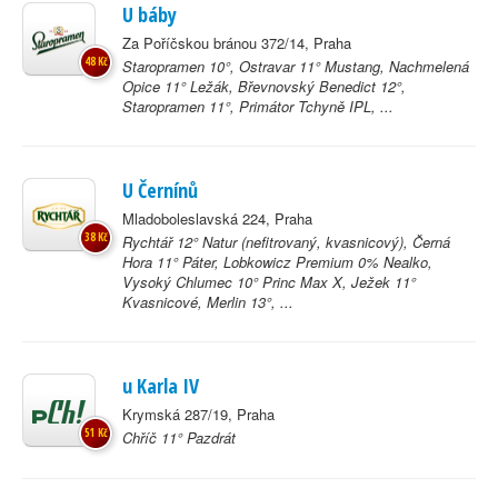
U báby
Za Poříčskou bránou 372/14, Praha
48 Kč
Staropramen 10°, Ostravar 11° Mustang, Nachmelená
Opice 11° Ležák, Břevnovský Benedict 12°,
Staropramen 11°, Primátor Tchyně IPL, ...
U Černínů
Mladoboleslavská 224, Praha
38 Kč
Rychtář 12° Natur (nefitrovaný, kvasnicový), Černá
Hora 11° Páter, Lobkowicz Premium 0% Nealko,
Vysoký Chlumec 10° Princ Max X, Ježek 11°
Kvasnicové, Merlin 13°, ...
u Karla IV
Krymská 287/19, Praha
51 Kč
Chříč 11° Pazdrát