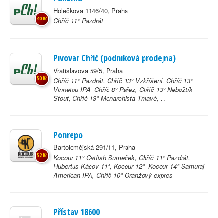
Holečkova 1146/40, Praha
40 Kč
Chříč 11° Pazdrát
Pivovar Chříč (podniková prodejna)
Vratislavova 59/5, Praha
50 Kč
Chříč 11° Pazdrát, Chříč 13° Vzkříšení, Chříč 13°
Vinnetou IPA, Chříč 8° Pařez, Chříč 13° Nebožtík
Stout, Chříč 13° Monarchista Tmavé, ...
Ponrepo
Bartolomějská 291/11, Praha
52 Kč
Kocour 11° Catfish Sumeček, Chříč 11° Pazdrát,
Hubertus Kácov 11°, Kocour 12°, Kocour 14° Samuraj
American IPA, Chříč 10° Oranžový expres
Přístav 18600