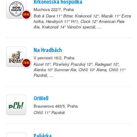
Krkonošská hospůdka
Muchova 222/7, Praha
69 Kč
Bob & Dave 11° Bitter, Krakonoš 12°, Mazák 11° Extra
hořká, Hendrych 11° H11, Clock 12° American Pale
Ale, Krakonoš 14° Vánoční speciál, ...
Na Hradbách
V pevnosti 16/2, Praha
38 Kč
Kozel 10°, Plzeňský Prazdroj 12°, Radegast 10°,
Alenka 10° Summer Ale, Chříč 10° Alena, Chříč 11°
Pazdrát, ...
OrWell
Braunerova 483/5, Praha
Chříč 11° Pazdrát
Paliárka