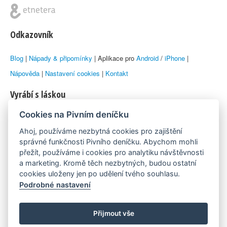
Odkazovník
Blog
|
Nápady & připomínky
| Aplikace pro
Android
/
iPhone
|
Nápověda
|
Nastavení cookies
|
Kontakt
Vyrábí s láskou
Cookies na Pivním deníčku
© 2010–2026 by
Lukáš Zeman
aka Emka
Ahoj, používáme nezbytná cookies pro zajištění
Máme rádi
správné funkčnosti Pivního deníčku. Abychom mohli
přežít, používáme i cookies pro analytiku návštěvnosti
a marketing. Kromě těch nezbytných, budou ostatní
Pivní.info
cookies uloženy jen po udělení tvého souhlasu.
Podrobné nastavení
Poznámka pod čarou
Pivní deníček je nezávislý zdroj, který není spjat s žádným
Přijmout vše