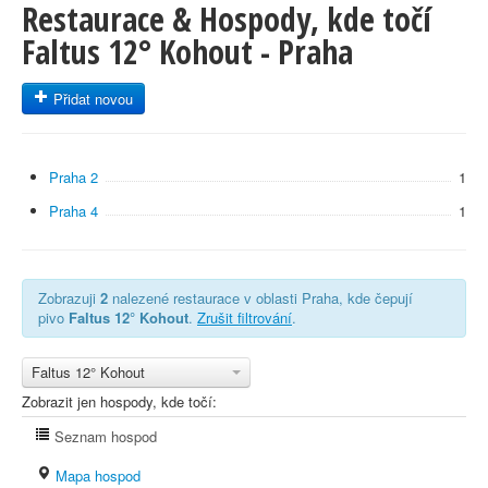
Restaurace & Hospody, kde točí
Faltus 12° Kohout - Praha
Přidat novou
Praha 2
1
Praha 4
1
Zobrazuji
2
nalezené restaurace v oblasti Praha, kde čepují
pivo
Faltus 12° Kohout
.
Zrušit filtrování
.
Faltus 12° Kohout
Zobrazit jen hospody, kde točí:
Seznam hospod
Mapa hospod