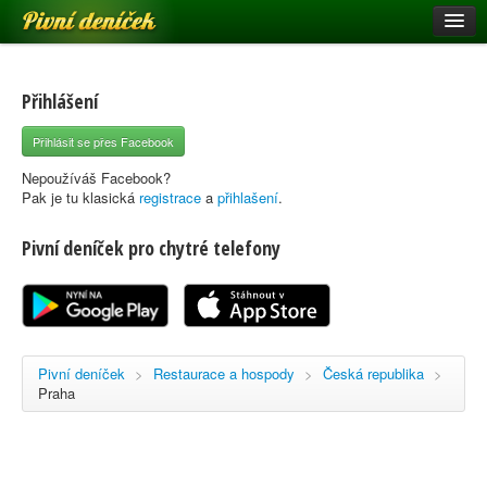
Pivní deníček
Restaurace a hospody
Pivní mapa
Přihlášení
Pivní značky
Přihlásit se přes Facebook
Nápověda
Nepoužíváš Facebook?
Pak je tu klasická
registrace
a
přihlašení
.
Pivní deníček pro chytré telefony
Přihlásit se
Registrace
Pivní deníček
>
Restaurace a hospody
>
Česká republika
>
Praha