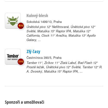
Kulový blesk
Sokolská 1499/13, Praha
40 Kč
Únětické pivo 12° Nefiltrované, Únětické pivo 12°
Světlé, Matuška 15° Raptor IPA, Matuška 12°
California, Clock 11° Anežka, Matuška 13° Apollo
Galaxy, ...
Zlý časy
Čestmírova 390/5, Praha
39 Kč
Tambor 11°, Zvíkov 11° Zlatá Labuť, Bad Flash 12°
Prostě ležák, Únětické pivo 12° Světlé, Tambor 12° R.
A. Dvorský, Matuška 15° Raptor IPA, ...
Sponzoři a umožňovači