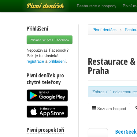
Pivní deníček
Restaurace a hospody
Pivní m
Přihlášení
Pivní deníček
>
Restau
Přihlásit se přes Facebook
Nepoužíváš Facebook?
Pak je tu klasická
Restaurace &
registrace
a
přihlašení
.
Praha
Pivní deníček pro
chytré telefony
Zobrazuji
1
nalezenou res
Seznam hospod
Pivní prospektoři
BeerGeek