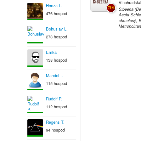
Vinohradská
Honza L.
75 Kč
Sibeeria (Be
476 hospod
Aecht Schle
chmelený, K
Metropolitan
Bohuslav L.
273 hospod
Emka
138 hospod
Mandel ..
115 hospod
Rudolf P.
112 hospod
Regens T.
94 hospod