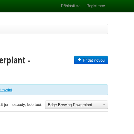
Přihlásit se
Registrace
rplant -
Přidat novou
iltrování
.
it jen hospody, kde točí:
Edge Brewing Powerplant