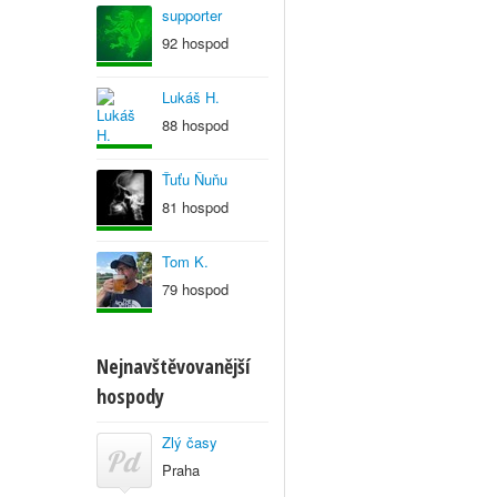
supporter
92 hospod
Lukáš H.
88 hospod
Ťuťu Ňuňu
81 hospod
Tom K.
79 hospod
Nejnavštěvovanější
hospody
Zlý časy
Praha