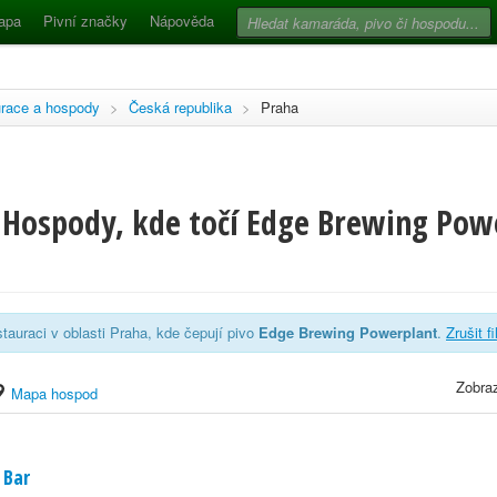
apa
Pivní značky
Nápověda
race a hospody
>
Česká republika
>
Praha
 Hospody, kde točí Edge Brewing Powe
tauraci v oblasti Praha, kde čepují pivo
Edge Brewing Powerplant
.
Zrušit f
Zobraz
Mapa hospod
 Bar