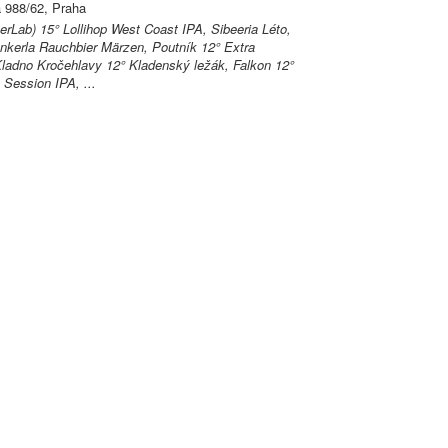
 988/62, Praha
erLab) 15° Lollihop West Coast IPA, Sibeeria Léto,
nkerla Rauchbier Märzen, Poutník 12° Extra
ladno Kročehlavy 12° Kladenský ležák, Falkon 12°
 Session IPA, ...