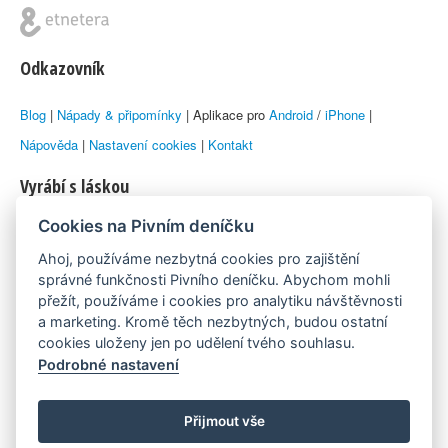
Odkazovník
Blog
|
Nápady & připomínky
| Aplikace pro
Android
/
iPhone
|
Nápověda
|
Nastavení cookies
|
Kontakt
Vyrábí s láskou
Cookies na Pivním deníčku
© 2010–2026 by
Lukáš Zeman
aka Emka
Ahoj, používáme nezbytná cookies pro zajištění
Máme rádi
správné funkčnosti Pivního deníčku. Abychom mohli
přežít, používáme i cookies pro analytiku návštěvnosti
a marketing. Kromě těch nezbytných, budou ostatní
Pivní.info
cookies uloženy jen po udělení tvého souhlasu.
Podrobné nastavení
Poznámka pod čarou
Pivní deníček je nezávislý zdroj, který není spjat s žádným
Přijmout vše