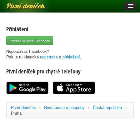
Pivní deníček
Restaurace a hospody
Pivní mapa
Přihlášení
Pivní značky
Přihlásit se přes Facebook
Nápověda
Nepoužíváš Facebook?
Pak je tu klasická
registrace
a
přihlašení
.
Pivní deníček pro chytré telefony
Přihlásit se
Registrace
Pivní deníček
>
Restaurace a hospody
>
Česká republika
>
Praha