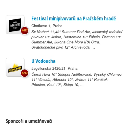
Festival minipivovarů na Pražském hradě
Chotkova 1, Praha
44 Kč
Sv.Norbert 11,43° Summer Red Ale, Jihlavský radniční
pivovar 10° Jiskra, Hostomice 12° Fabián, Permon 10°
Summer Ale, Ikkona One More IPA Citra,
Svatokopecké pivo 12° Arcivévoda, ...
U Vodoucha
Jagellonská 2426/21, Praha
42 Kč
Černá Hora 10° Sklepní Nefiltrované, Vysoký Chlumec
11° Vévoda, Albrecht 10°, Zvíkov 11° Rarášek
Pšenice, Kout 12°, Sklep 10, ...
Sponzoři a umožňovači