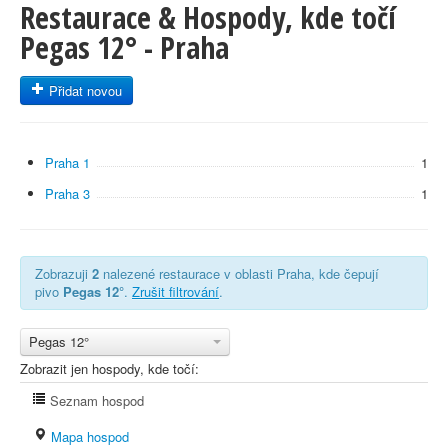
Restaurace & Hospody, kde točí
Pegas 12° - Praha
Přidat novou
Praha 1
1
Praha 3
1
Zobrazuji
2
nalezené restaurace v oblasti Praha, kde čepují
pivo
Pegas 12°
.
Zrušit filtrování
.
Pegas 12°
Zobrazit jen hospody, kde točí:
Seznam hospod
Mapa hospod