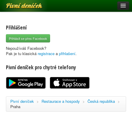
Pivní deníček
Restaurace a hospody
Pivní mapa
Přihlášení
Pivní značky
Přihlásit se přes Facebook
Nápověda
Nepoužíváš Facebook?
Pak je tu klasická
registrace
a
přihlašení
.
Pivní deníček pro chytré telefony
Přihlásit se
Registrace
Pivní deníček
>
Restaurace a hospody
>
Česká republika
>
Praha