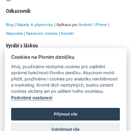
Odkazovník
Blog
|
Nápady & připomínky
| Aplikace pro
Android
/
iPhone
|
Nápověda
|
Nastavení cookies
|
Kontakt
Vyrábí s láskou
Cookies na Pivním deníčku
© 2010–2026 by
Lukáš Zeman
aka Emka
Ahoj, používáme nezbytná cookies pro zajištění
Máme rádi
správné funkčnosti Pivního deníčku. Abychom mohli
přežít, používáme i cookies pro analytiku návštěvnosti
a marketing. Kromě těch nezbytných, budou ostatní
Pivní.info
cookies uloženy jen po udělení tvého souhlasu.
Podrobné nastavení
Poznámka pod čarou
Pivní deníček je nezávislý zdroj, který není spjat s žádným
Přijmout vše
konkrétním pivovarem ani restaurací. Názory uživatelů nemusí nutně
Odmítnout vše
reprezentovat názory tvůrců Deníčku.