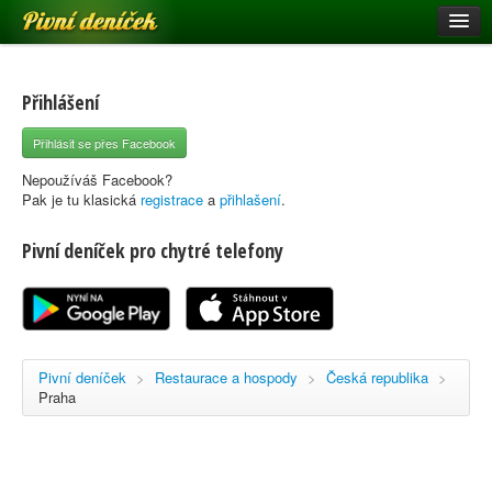
Pivní deníček
Restaurace a hospody
Pivní mapa
Přihlášení
Pivní značky
Přihlásit se přes Facebook
Nápověda
Nepoužíváš Facebook?
Pak je tu klasická
registrace
a
přihlašení
.
Pivní deníček pro chytré telefony
Přihlásit se
Registrace
Pivní deníček
>
Restaurace a hospody
>
Česká republika
>
Praha