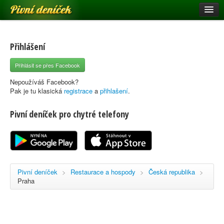
Pivní deníček
Restaurace a hospody
Pivní mapa
Přihlášení
Pivní značky
Přihlásit se přes Facebook
Nápověda
Nepoužíváš Facebook?
Pak je tu klasická
registrace
a
přihlašení
.
Pivní deníček pro chytré telefony
Přihlásit se
Registrace
Pivní deníček
>
Restaurace a hospody
>
Česká republika
>
Praha