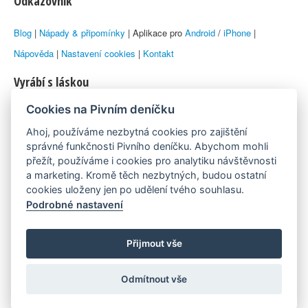
Odkazovník
Blog
|
Nápady & připomínky
| Aplikace pro
Android
/
iPhone
|
Nápověda
|
Nastavení cookies
|
Kontakt
Vyrábí s láskou
Cookies na Pivním deníčku
© 2010–2026 by
Lukáš Zeman
aka Emka
Ahoj, používáme nezbytná cookies pro zajištění
Máme rádi
správné funkčnosti Pivního deníčku. Abychom mohli
přežít, používáme i cookies pro analytiku návštěvnosti
a marketing. Kromě těch nezbytných, budou ostatní
Pivní.info
cookies uloženy jen po udělení tvého souhlasu.
Podrobné nastavení
Poznámka pod čarou
Pivní deníček je nezávislý zdroj, který není spjat s žádným
Přijmout vše
konkrétním pivovarem ani restaurací. Názory uživatelů nemusí nutně
Odmítnout vše
reprezentovat názory tvůrců Deníčku.