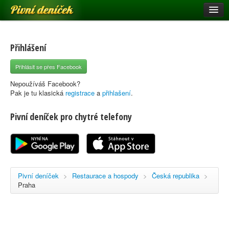
Pivní deníček
Restaurace a hospody
Pivní mapa
Přihlášení
Pivní značky
Přihlásit se přes Facebook
Nápověda
Nepoužíváš Facebook?
Pak je tu klasická
registrace
a
přihlašení
.
Pivní deníček pro chytré telefony
Přihlásit se
Registrace
Pivní deníček
>
Restaurace a hospody
>
Česká republika
>
Praha