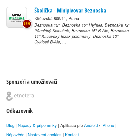
Školička - Minipivovar Beznoska
Klíčovská 805/11, Praha
59 Kč
Beznoska 12°, Beznoska 10° Hejhula, Beznoska 12°
Pšeničný Koloušek, Beznoska 15° B-Ale, Beznoska
11° Klíčovský ležák polotmavý, Beznoska 10°
Cykloejl B-Ale, ...
Sponzoři a umožňovači
Odkazovník
Blog
|
Nápady & připomínky
| Aplikace pro
Android
/
iPhone
|
Nápověda
|
Nastavení cookies
|
Kontakt