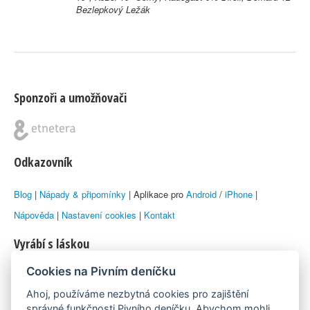
Bezlepkový Ležák
Sponzoři a umožňovači
Odkazovník
Blog
|
Nápady & připomínky
| Aplikace pro
Android
/
iPhone
|
Nápověda
|
Nastavení cookies
|
Kontakt
Vyrábí s láskou
Cookies na Pivním deníčku
© 2010–2026 by
Lukáš Zeman
aka Emka
Ahoj, používáme nezbytná cookies pro zajištění
Máme rádi
správné funkčnosti Pivního deníčku. Abychom mohli