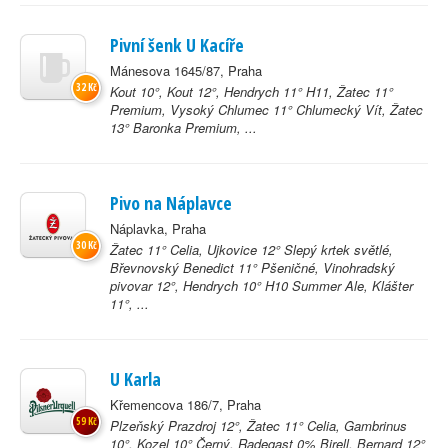
Pivní šenk U Kacíře
Mánesova 1645/87, Praha
32 Kč
Kout 10°, Kout 12°, Hendrych 11° H11, Žatec 11°
Premium, Vysoký Chlumec 11° Chlumecký Vít, Žatec
13° Baronka Premium, ...
Pivo na Náplavce
Náplavka, Praha
30 Kč
Žatec 11° Celia, Ujkovice 12° Slepý krtek světlé,
Břevnovský Benedict 11° Pšeničné, Vinohradský
pivovar 12°, Hendrych 10° H10 Summer Ale, Klášter
11°, ...
U Karla
Křemencova 186/7, Praha
59 Kč
Plzeňský Prazdroj 12°, Žatec 11° Celia, Gambrinus
10°, Kozel 10° Černý, Radegast 0% Birell, Bernard 12°