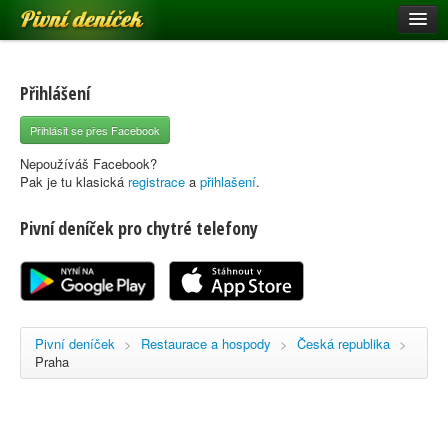
Pivní deníček
Restaurace a hospody
Pivní mapa
Přihlášení
Pivní značky
Přihlásit se přes Facebook
Nápověda
Nepoužíváš Facebook?
Pak je tu klasická
registrace
a
přihlašení
.
Pivní deníček pro chytré telefony
Přihlásit se
Registrace
Pivní deníček
>
Restaurace a hospody
>
Česká republika
>
Praha