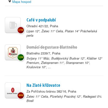
Mapa hospod
Café v podpalubí
Ohradní 421/22, Praha
37 Kč
Lipan 12°, Žatec 11° Celia, Platan 14° Prácheňská
perla
Domácí degustace Blattného
Blattného 2339/7, Praha
12 Kč
Svijany 11° Máz, Budějovický Budvar 12°, Klášter 12°
Premium, Zlatopramen 11°, Staropramen 10°,
Krušovice 10°, ...
Na Zlaté křižovatce
Za Poříčskou bránou 382/16, Praha
44 Kč
Žatec 11° Celia, Plzeňský Prazdroj 12°, Radegast 0%
Birell