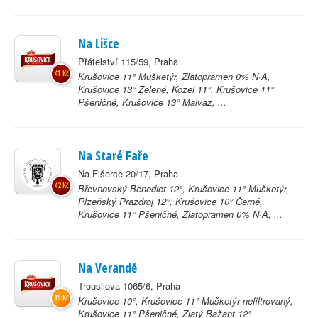
Na Lišce
Přátelství 115/59, Praha
41 Kč
Krušovice 11° Mušketýr, Zlatopramen 0% N·A,
Krušovice 13° Zelené, Kozel 11°, Krušovice 11°
Pšeničné, Krušovice 13° Malvaz, ...
Na Staré Faře
Na Fišerce 20/17, Praha
42 Kč
Břevnovský Benedict 12°, Krušovice 11° Mušketýr,
Plzeňský Prazdroj 12°, Krušovice 10° Černé,
Krušovice 11° Pšeničné, Zlatopramen 0% N·A, ...
Na Verandě
Trousilova 1065/6, Praha
35 Kč
Krušovice 10°, Krušovice 11° Mušketýr nefiltrovaný,
Krušovice 11° Pšeničné, Zlatý Bažant 12°