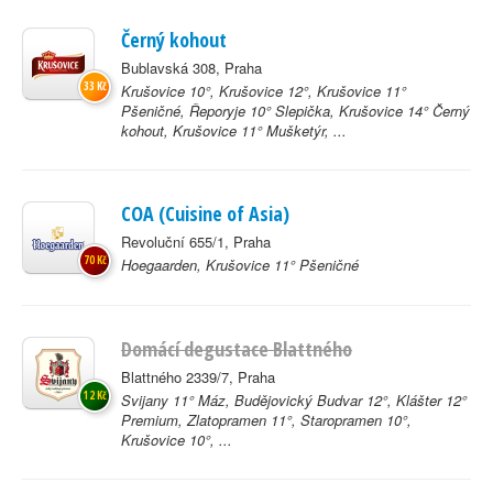
Černý kohout
Bublavská 308, Praha
33 Kč
Krušovice 10°, Krušovice 12°, Krušovice 11°
Pšeničné, Řeporyje 10° Slepička, Krušovice 14° Černý
kohout, Krušovice 11° Mušketýr, ...
COA (Cuisine of Asia)
Revoluční 655/1, Praha
70 Kč
Hoegaarden, Krušovice 11° Pšeničné
Domácí degustace Blattného
Blattného 2339/7, Praha
12 Kč
Svijany 11° Máz, Budějovický Budvar 12°, Klášter 12°
Premium, Zlatopramen 11°, Staropramen 10°,
Krušovice 10°, ...