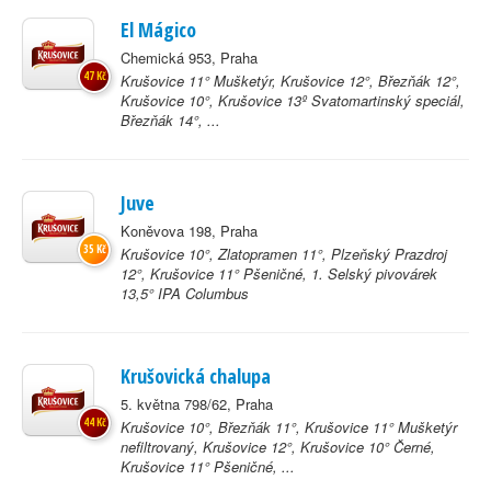
El Mágico
Chemická 953, Praha
47 Kč
Krušovice 11° Mušketýr, Krušovice 12°, Březňák 12°,
Krušovice 10°, Krušovice 13º Svatomartinský speciál,
Březňák 14°, ...
Juve
Koněvova 198, Praha
35 Kč
Krušovice 10°, Zlatopramen 11°, Plzeňský Prazdroj
12°, Krušovice 11° Pšeničné, 1. Selský pivovárek
13,5° IPA Columbus
Krušovická chalupa
5. května 798/62, Praha
44 Kč
Krušovice 10°, Březňák 11°, Krušovice 11° Mušketýr
nefiltrovaný, Krušovice 12°, Krušovice 10° Černé,
Krušovice 11° Pšeničné, ...