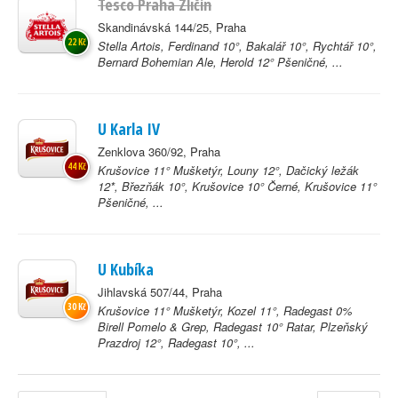
Tesco Praha Zličín
Skandinávská 144/25, Praha
22 Kč
Stella Artois, Ferdinand 10°, Bakalář 10°, Rychtář 10°,
Bernard Bohemian Ale, Herold 12° Pšeničné, ...
U Karla IV
Zenklova 360/92, Praha
44 Kč
Krušovice 11° Mušketýr, Louny 12°, Dačický ležák
12*, Březňák 10°, Krušovice 10° Černé, Krušovice 11°
Pšeničné, ...
U Kubíka
Jihlavská 507/44, Praha
30 Kč
Krušovice 11° Mušketýr, Kozel 11°, Radegast 0%
Birell Pomelo & Grep, Radegast 10° Ratar, Plzeňský
Prazdroj 12°, Radegast 10°, ...