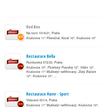
Red Bee
Na rovni 1014/21, Praha
33 Kč
Krušovice 11° Pšeničné, Kozel 10°, Krušovice 10°
Restaurace Bella
Rumburská 572/23, Praha
37 Kč
Krušovice 10°, Plzeňský Prazdroj 12°, Vilém 12°,
Krušovice 11° Mušketýr nefiltrovaný, Zlatý Bažant
12°, Krušovice 12°, ...
Restaurace Hamr - Sport
Vltavanů 531/4, Praha
36 Kč
Krušovice 11° Mušketýr nefiltrovaný, Krušovice 10°,