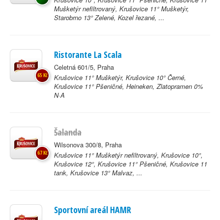
Mušketýr nefiltrovaný, Krušovice 11° Mušketýr,
Starobrno 13° Zelené, Kozel řezané, ...
Ristorante La Scala
Celetná 601/5, Praha
65 Kč
Krušovice 11° Mušketýr, Krušovice 10° Černé,
Krušovice 11° Pšeničné, Heineken, Zlatopramen 0%
N·A
Šalanda
Wilsonova 300/8, Praha
67 Kč
Krušovice 11° Mušketýr nefiltrovaný, Krušovice 10°,
Krušovice 12°, Krušovice 11° Pšeničné, Krušovice 11
tank, Krušovice 13° Malvaz, ...
Sportovní areál HAMR