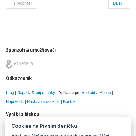
« Předchozí
Další »
Sponzoři a umožňovači
Odkazovník
Blog
|
Nápady & připomínky
| Aplikace pro
Android
/
iPhone
|
Nápověda
|
Nastavení cookies
|
Kontakt
Vyrábí s láskou
Cookies na Pivním deníčku
© 2010–2026 by
Lukáš Zeman
aka Emka
Ahoj, používáme nezbytná cookies pro zajištění