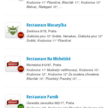
Krušovice 11° Pšeničné, Březňák 11°, Krušovice 13°
Malvaz, Radegast 10°, ...
Restaurace Masaryčka
Zenklova 8/78, Praha
38 Kč
Únětické pivo 10° Světlé, Heineken, Únětické pivo 12°
Světlé, Krušovice 11° Pšeničné
Restaurace Na Michelské
Michelská 812/87, Praha
58 Kč
Krušovice 11° Mušketýr nefiltrovaný, Krušovice 10°,
Krušovice 12°, Krušovice 12° Za studena chmelené,
Březňák 14°, Plzeňský Prazdroj 12°, ...
Restaurace Parník
Generála Janouška 902/17, Praha
24 Kč
Krušovice 10°, Krušovice 11° Pšeničné, Krušovice 11°