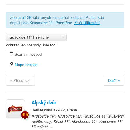
Zobrazuji
39
nalezených restaurací v oblasti Praha, kde
čepují pivo
Krušovice 11° Pšeničné
.
Zrušit filtrování
.
Krušovice 11° Pšeničné
Zobrazit jen hospody, kde točí:
Seznam hospod
Mapa hospod
« Předchozí
Další »
Alpský dvůr
Jenštejnská 1776/2, Praha
44 Kč
Krušovice 10°, Krušovice 12°, Krušovice 11° Mušketýr
nefiltrovaný, Kozel 11°, Gambrinus 10°, Krušovice 11°
Pšeničné, ...