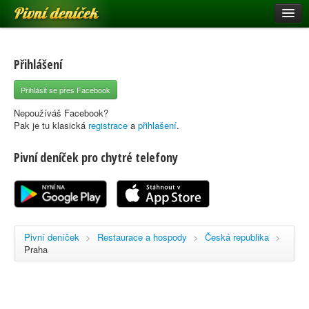
Pivní deníček
Restaurace a hospody
Pivní mapa
Přihlášení
Pivní značky
Přihlásit se přes Facebook
Nápověda
Nepoužíváš Facebook?
Pak je tu klasická
registrace
a
přihlašení
.
Pivní deníček pro chytré telefony
Přihlásit se
Registrace
Pivní deníček
>
Restaurace a hospody
>
Česká republika
>
Praha