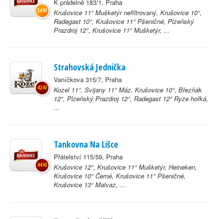
K prádelně 183/1, Praha
34 Kč
Krušovice 11° Mušketýr nefiltrovaný, Krušovice 10°,
Radegast 10°, Krušovice 11° Pšeničné, Plzeňský
Prazdroj 12°, Krušovice 11° Mušketýr, ...
Strahovská Jednička
Vaníčkova 315/7, Praha
42 Kč
Kozel 11°, Svijany 11° Máz, Krušovice 10°, Březňák
12°, Plzeňský Prazdroj 12°, Radegast 12° Ryze hořká,
...
Tankovna Na Lišce
Přátelství 115/59, Praha
44 Kč
Krušovice 12°, Krušovice 11° Mušketýr, Heineken,
Krušovice 10° Černé, Krušovice 11° Pšeničné,
Krušovice 13° Malvaz, ...