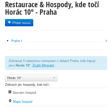
Restaurace & Hospody, kde točí
Horác 10° - Praha
Přidat novou
Praha 1
1
Zobrazuji
1
nalezenou restauraci v oblasti Praha, kde čepují
pivo
Horác 10°
.
Zrušit filtrování
.
Horác 10°
Zobrazit jen hospody, kde točí:
Seznam hospod
Mapa hospod