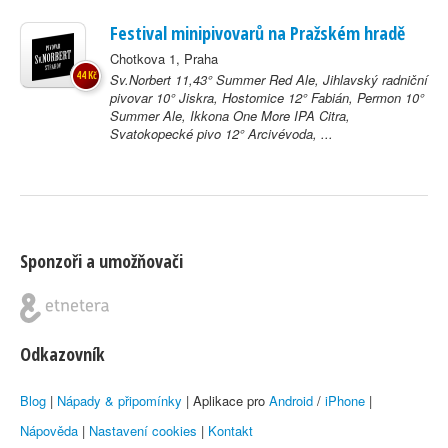
Festival minipivovarů na Pražském hradě
Chotkova 1, Praha
44 Kč
Sv.Norbert 11,43° Summer Red Ale, Jihlavský radniční
pivovar 10° Jiskra, Hostomice 12° Fabián, Permon 10°
Summer Ale, Ikkona One More IPA Citra,
Svatokopecké pivo 12° Arcivévoda, ...
Sponzoři a umožňovači
Odkazovník
Blog
|
Nápady & připomínky
| Aplikace pro
Android
/
iPhone
|
Nápověda
|
Nastavení cookies
|
Kontakt