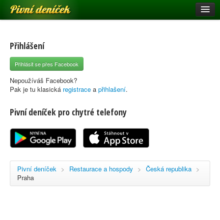
Pivní deníček
Restaurace a hospody
Pivní mapa
Přihlášení
Pivní značky
Přihlásit se přes Facebook
Nápověda
Nepoužíváš Facebook?
Pak je tu klasická
registrace
a
přihlašení
.
Pivní deníček pro chytré telefony
Přihlásit se
Registrace
Pivní deníček
>
Restaurace a hospody
>
Česká republika
>
Praha