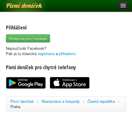
Pivní deníček
Restaurace a hospody
Pivní mapa
Přihlášení
Pivní značky
Přihlásit se přes Facebook
Nápověda
Nepoužíváš Facebook?
Pak je tu klasická
registrace
a
přihlašení
.
Pivní deníček pro chytré telefony
Přihlásit se
Registrace
Pivní deníček
>
Restaurace a hospody
>
Česká republika
>
Praha