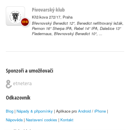
Pivovarský klub
Křižíkova 272/17, Praha
69 Kč
Břevnovský Benedict 12°, Benedict nefiltrovaný ležák,
Permon 16° Sherpa IPA, Rebel 14° IPA, Dalešice 13°
Fledermaus, Břevnovský Benedict 10°, ...
Sponzoři a umožňovači
Odkazovník
Blog
|
Nápady & připomínky
| Aplikace pro
Android
/
iPhone
|
Nápověda
|
Nastavení cookies
|
Kontakt