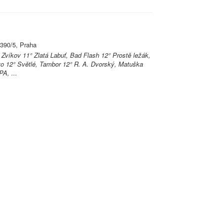
390/5, Praha
 Zvíkov 11° Zlatá Labuť, Bad Flash 12° Prostě ležák,
vo 12° Světlé, Tambor 12° R. A. Dvorský, Matuška
PA, ...