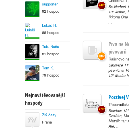
Chotkova 1,
supporter
44 Kč
Sv.Norbert 
92 hospod
10° Jiskra,
Ikkona One 
...
Lukáš H.
88 hospod
Pivo na N
Ťuťu Ňuňu
pivovarů
81 hospod
30 Kč
Rašínovo ná
Ujkovice 11
Tom K.
pšeničná, P
79 hospod
12° Modrá hv
Nejnavštěvovanější
Poctivej 
hospody
Třeboradick
47 Kč
Slavkov 12°
Zlý časy
Desítka, Ma
Mazák 12° A
Praha
Ale, ...