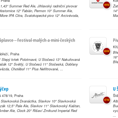
 Praha
Kor
44 Kč
11,43° Summer Red Ale, Jihlavský radniční pivovar
Ža
 Hostomice 12° Fabián, Permon 10° Summer Ale,
14°
More IPA Citra, Svatokopecké pivo 12° Arcivévoda,
Mae
áplavce - festival malých a mini českých
Pi
Kři
69 Kč
Bře
břeží, Praha
16°
° Slepý krtek Polotmavé, U Stočesů 13° Nakuřovaná
Bře
ašák 12° Světlý, U Stočesů 11° Stočeská, Dobřany
ězda, Chotěboř 11° Plus Nefiltrované, ...
Výčep
U 
á 478/19, Praha
Št
47 Kč
 Slavkovská Dvanáctka, Slavkov 10° Slavkovská
Alb
zák 12,5° Pale Ale, Slavkov 11° Slavkovský Kaštan,
Bud
mber Ale, Clock 20° Rišaví Zmikund Imperial Red
vyd
...