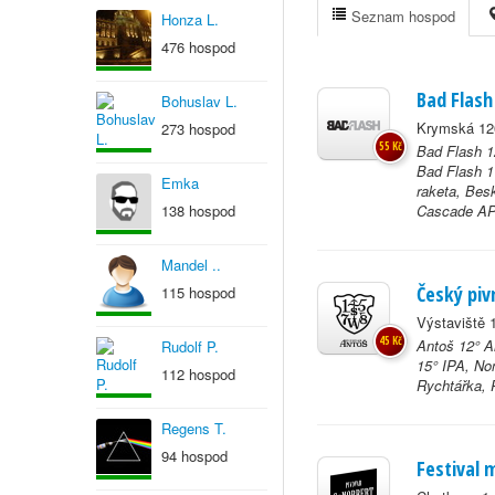
Seznam hospod
Honza L.
476 hospod
Bad Flash
Bohuslav L.
Krymská 12
273 hospod
55 Kč
Bad Flash 1
Bad Flash 1
Emka
raketa, Bes
138 hospod
Cascade APA
Mandel ..
Český pivn
115 hospod
Výstaviště 
45 Kč
Antoš 12° An
Rudolf P.
15° IPA, No
112 hospod
Rychtářka, P
Regens T.
94 hospod
Festival 