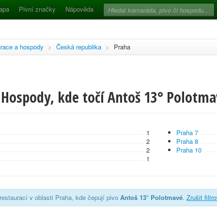
apa
Pivní značky
Nápověda
race a hospody
>
Česká republika
>
Praha
 Hospody, kde točí Antoš 13° Polotma
1
Praha 7
2
Praha 8
2
Praha 10
1
estaurací v oblasti Praha, kde čepují pivo
Antoš 13° Polotmavé
.
Zrušit filtr