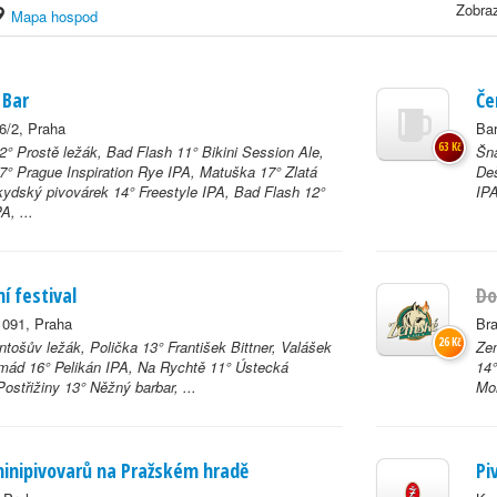
Zobraz
Mapa hospod
 Bar
Če
6/2, Praha
Ba
63 Kč
2° Prostě ležák, Bad Flash 11° Bikini Session Ale,
Šna
7° Prague Inspiration Rye IPA, Matuška 17° Zlatá
Deš
kydský pivovárek 14° Freestyle IPA, Bad Flash 12°
IPA
, ...
í festival
Do
1091, Praha
Bra
26 Kč
tošův ležák, Polička 13° František Bittner, Valášek
Ze
mád 16° Pelikán IPA, Na Rychtě 11° Ústecká
14°
ostřižiny 13° Něžný barbar, ...
Mon
minipivovarů na Pražském hradě
Pi