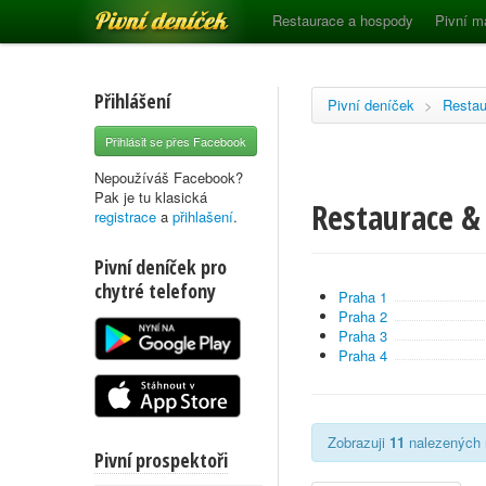
Pivní deníček
Restaurace a hospody
Pivní m
Přihlášení
Pivní deníček
>
Restau
Přihlásit se přes Facebook
Nepoužíváš Facebook?
Pak je tu klasická
Restaurace &
registrace
a
přihlašení
.
Pivní deníček pro
chytré telefony
Praha 1
Praha 2
Praha 3
Praha 4
Zobrazuji
11
nalezených r
Pivní prospektoři