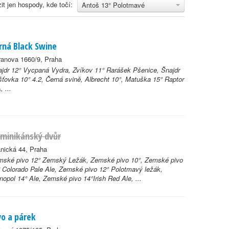
it jen hospody, kde točí:
Antoš 13° Polotmavé
rná Black Swine
ranova 1660/9, Praha
jdr 12° Vycpaná Vydra, Zvíkov 11° Rarášek Pšenice, Šnajdr
ťovka 10° 4.2, Černá svině, Albrecht 10°, Matuška 15° Raptor
, ...
minikánský dvůr
nická 44, Praha
mské pivo 12° Zemský Ležák, Zemské pivo 10°, Zemské pivo
 Colorado Pale Ale, Zemské pivo 12° Polotmavý ležák,
opol 14° Ale, Zemské pivo 14°Irish Red Ale, ...
vo a párek