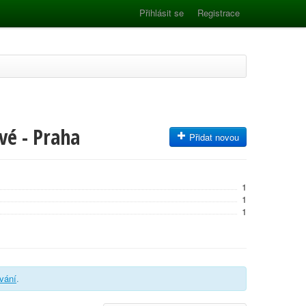
Přihlásit se
Registrace
vé - Praha
Přidat novou
1
1
1
ování
.