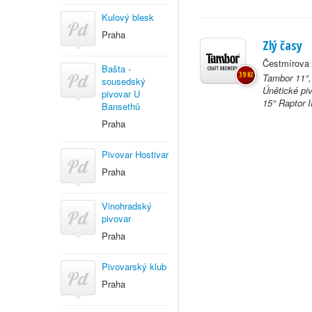
Kulový blesk
Praha
Zlý časy
Čestmírova 
Bašta -
39 Kč
Tambor 11°,
sousedský
Únětické pi
pivovar U
15° Raptor I
Bansethů
Praha
Pivovar Hostivar
Praha
Vinohradský
pivovar
Praha
Pivovarský klub
Praha