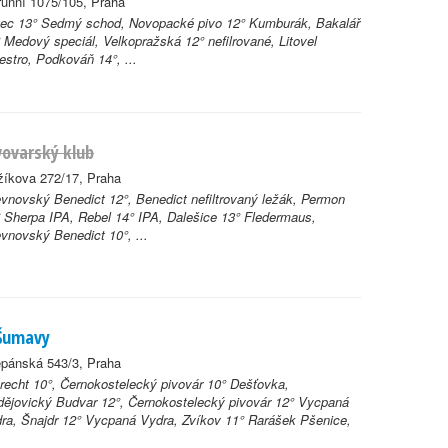
unní 1075/105, Praha
tec 13° Sedmý schod, Novopacké pivo 12° Kumburák, Bakalář
 Medový speciál, Velkopražská 12° nefilrované, Litovel
stro, Podkováň 14°, ...
vovarský klub
žíkova 272/17, Praha
vnovský Benedict 12°, Benedict nefiltrovaný ležák, Permon
 Sherpa IPA, Rebel 14° IPA, Dalešice 13° Fledermaus,
vnovský Benedict 10°, ...
Šumavy
ěpánská 543/3, Praha
recht 10°, Černokostelecký pivovár 10° Dešťovka,
ějovický Budvar 12°, Černokostelecký pivovár 12° Vycpaná
ra, Šnajdr 12° Vycpaná Vydra, Zvíkov 11° Rarášek Pšenice,