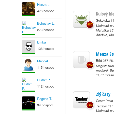
Honza L.
476 hospod
Kulový bl
Sokolská 14
Bohuslav L.
40 Kč
Únětické piv
273 hospod
Matuška 15°
Anežka, Mat
Emka
138 hospod
Menza St
Bílá 2571/6
Mandel ..
67 Kč
Magistr Kub
115 hospod
medové, Bel
11,5° Kvasin
Rudolf P.
112 hospod
Zlý časy
Regens T.
Čestmírova 
94 hospod
39 Kč
Tambor 11°,
Únětické pi