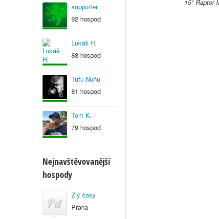
15° Raptor I
supporter
92 hospod
Lukáš H.
88 hospod
Ťuťu Ňuňu
81 hospod
Tom K.
79 hospod
Nejnavštěvovanější
hospody
Zlý časy
Praha