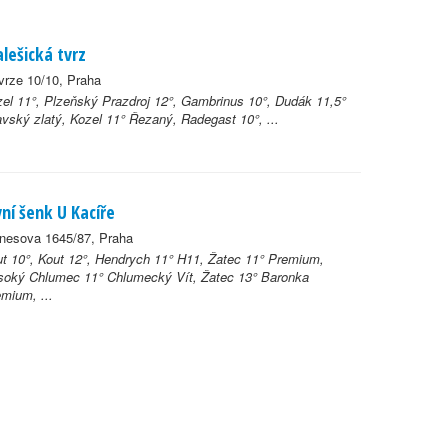
lešická tvrz
vrze 10/10, Praha
el 11°, Plzeňský Prazdroj 12°, Gambrinus 10°, Dudák 11,5°
vský zlatý, Kozel 11° Řezaný, Radegast 10°, ...
vní šenk U Kacíře
nesova 1645/87, Praha
t 10°, Kout 12°, Hendrych 11° H11, Žatec 11° Premium,
soký Chlumec 11° Chlumecký Vít, Žatec 13° Baronka
mium, ...