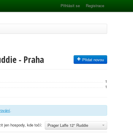
Přihlásit se
Registrace
uddie - Praha
Přidat novou
1
1
trování
.
it jen hospody, kde točí:
Prager Laffe 12° Ruddie