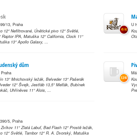
esk
Ma
99/13, Praha
U t
45 Kč
o 12° Nefiltrované, Únětické pivo 12° Světlé,
Koz
 Raptor IPA, Matuška 12° California, Clock 11°
Ota
uška 13° Apollo Galaxy, ...
udenský dům
Pi
, Praha
Má
32 Kč
ín 13° Mnichovský ležák, Belveder 13° Pašerák
Kou
veder 12° Švejk, Jestřáb 13,5° Melťák, Bubínek
Vy
káč, Uhříněves 11° Alois, ...
Pre
390/5, Praha
 Zvíkov 11° Zlatá Labuť, Bad Flash 12° Prostě ležák,
vo 12° Světlé, Tambor 12° R. A. Dvorský, Matuška