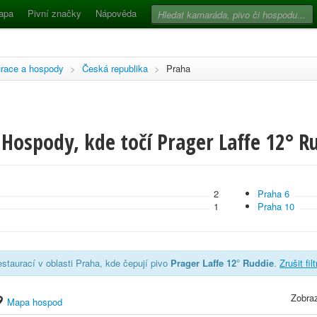
apa
Pivní značky
Nápověda
race a hospody
>
Česká republika
>
Praha
Hospody, kde točí Prager Laffe 12° R
2
Praha 6
1
Praha 10
staurací v oblasti Praha, kde čepují pivo
Prager Laffe 12° Ruddie
.
Zrušit fil
Zobraz
Mapa hospod