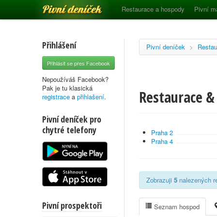
Pivní deníček
Restaurace a hospody
Pivní m
Přihlášení
Pivní deníček
>
Restau
Přihlásit se přes Facebook
Nepoužíváš Facebook?
Pak je tu klasická
Restaurace & 
registrace
a
přihlašení
.
Pivní deníček pro
chytré telefony
Praha 2
Praha 4
Zobrazuji
5
nalezených re
Pivní prospektoři
Seznam hospod