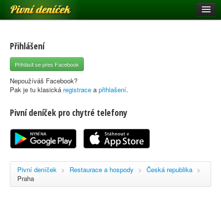
Pivní deníček
Restaurace a hospody
Pivní mapa
Přihlášení
Pivní značky
Přihlásit se přes Facebook
Nápověda
Nepoužíváš Facebook?
Pak je tu klasická
registrace
a
přihlašení
.
Pivní deníček pro chytré telefony
Přihlásit se
Registrace
Pivní deníček
>
Restaurace a hospody
>
Česká republika
>
Praha