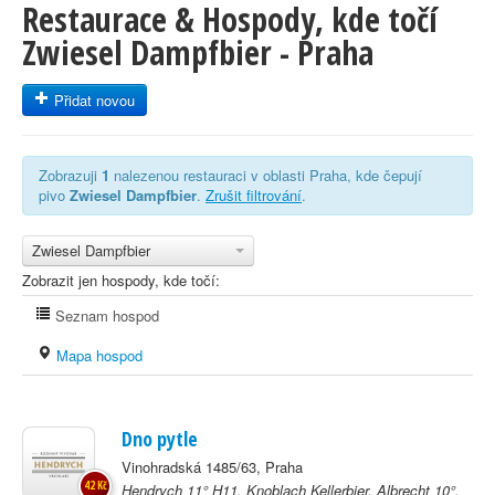
Restaurace & Hospody, kde točí
Zwiesel Dampfbier - Praha
Přidat novou
Zobrazuji
1
nalezenou restauraci v oblasti Praha, kde čepují
pivo
Zwiesel Dampfbier
.
Zrušit filtrování
.
Zwiesel Dampfbier
Zobrazit jen hospody, kde točí:
Seznam hospod
Mapa hospod
Dno pytle
Vinohradská 1485/63, Praha
42 Kč
Hendrych 11° H11, Knoblach Kellerbier, Albrecht 10°,