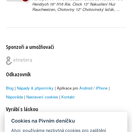
Hendrych 16° H16 Ale, Clock 13° Nakuoření Huz
Rauchweizen, Chotoviny 12° Chotovinský ležák, ...
Sponzoři a umožňovači
Odkazovník
Blog
|
Nápady & připomínky
| Aplikace pro
Android
/
iPhone
|
Nápověda
|
Nastavení cookies
|
Kontakt
Vyrábí s láskou
Cookies na Pivním deníčku
© 2010–2026 by
Lukáš Zeman
aka Emka
Ahoj, používáme nezbytná cookies pro zajištění