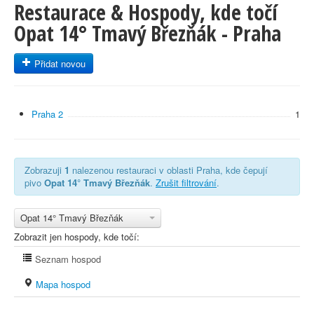
Restaurace & Hospody, kde točí
Opat 14° Tmavý Březňák - Praha
Přidat novou
Praha 2
1
Zobrazuji
1
nalezenou restauraci v oblasti Praha, kde čepují
pivo
Opat 14° Tmavý Březňák
.
Zrušit filtrování
.
Opat 14° Tmavý Březňák
Zobrazit jen hospody, kde točí:
Seznam hospod
Mapa hospod