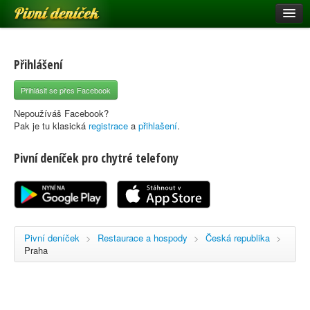
Pivní deníček
Restaurace a hospody
Pivní mapa
Přihlášení
Pivní značky
Přihlásit se přes Facebook
Nápověda
Nepoužíváš Facebook?
Pak je tu klasická
registrace
a
přihlašení
.
Pivní deníček pro chytré telefony
Přihlásit se
Registrace
Pivní deníček
>
Restaurace a hospody
>
Česká republika
>
Praha