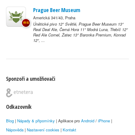
Prague Beer Museum
Americká 341/43, Praha
49 Kč
Únětické pivo 12° Světlé, Prague Beer Museum 13°
Real Deal Ale, Černá Hora 11° Modrá Luna, Třebíč 12°
Red Ale Cornel, Žatec 13° Baronka Premium, Konrad
12°, ...
Sponzoři a umožňovači
Odkazovník
Blog
|
Nápady & připomínky
| Aplikace pro
Android
/
iPhone
|
Nápověda
|
Nastavení cookies
|
Kontakt