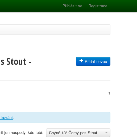
Přihlásit se
Registrace
s Stout -
Přidat novou
1
iltrování
.
it jen hospody, kde točí:
Chýně 13° Černý pes Stout