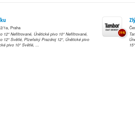
íku
Zl
2/1a, Praha
Čes
39 Kč
o 12° Nefiltrované, Únětické pivo 10° Nefiltrované,
Tam
vo 12° Světlé, Plzeňský Prazdroj 12°, Únětické pivo
Úně
cké pivo 10° Světlé, ...
15°