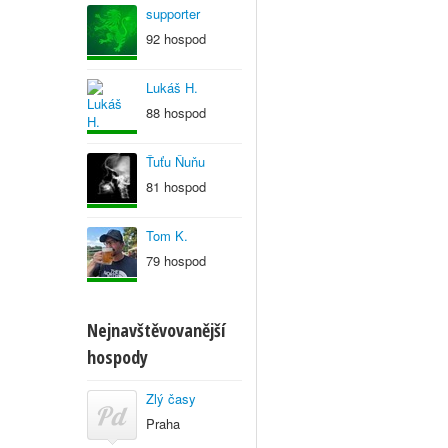
supporter
92 hospod
Lukáš H.
88 hospod
Ťuťu Ňuňu
81 hospod
Tom K.
79 hospod
Nejnavštěvovanější
hospody
Zlý časy
Praha