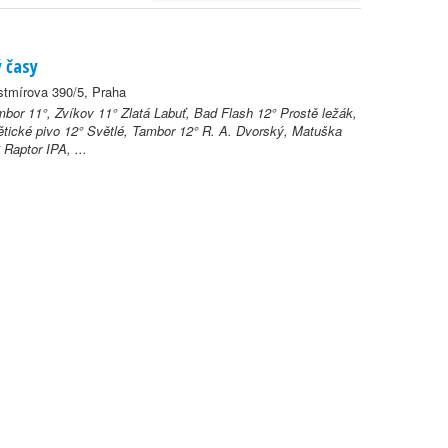
ý časy
tmírova 390/5, Praha
bor 11°, Zvíkov 11° Zlatá Labuť, Bad Flash 12° Prostě ležák,
tické pivo 12° Světlé, Tambor 12° R. A. Dvorský, Matuška
 Raptor IPA, ...