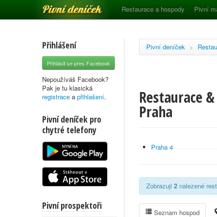
Pivní deníček
Restaurace a hospody
Pivní m
Přihlášení
Pivní deníček
>
Restau
Přihlásit se přes Facebook
Nepoužíváš Facebook?
Pak je tu klasická
Restaurace & 
registrace
a
přihlašení
.
Praha
Pivní deníček pro
chytré telefony
Praha 4
Zobrazuji
2
nalezené rest
Pivní prospektoři
Seznam hospod