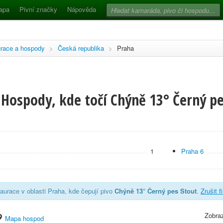
apa
Pivní značky
Nápověda
race a hospody
>
Česká republika
>
Praha
Hospody, kde točí Chýně 13° Černý pe
1
Praha 6
aurace v oblasti Praha, kde čepují pivo
Chýně 13° Černý pes Stout
.
Zrušit f
Zobraz
Mapa hospod