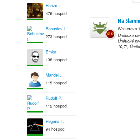
Honza L.
476 hospod
Na Slamn
Bohuslav L.
Wolkerova 1
69 Kč
Únětické piv
273 hospod
Únětické pi
10,7°, Úněti
Emka
138 hospod
Mandel ..
115 hospod
Rudolf P.
112 hospod
Regens T.
94 hospod