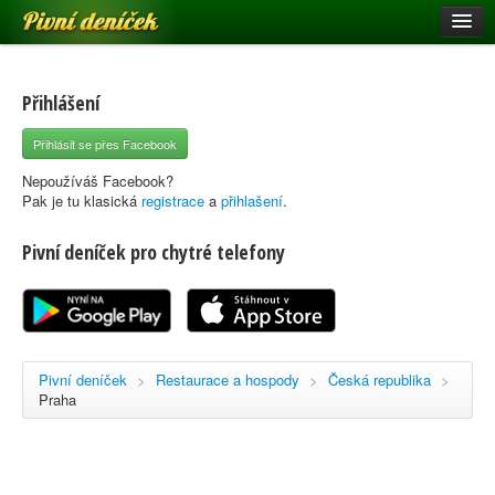
Pivní deníček
Restaurace a hospody
Pivní mapa
Přihlášení
Pivní značky
Přihlásit se přes Facebook
Nápověda
Nepoužíváš Facebook?
Pak je tu klasická
registrace
a
přihlašení
.
Pivní deníček pro chytré telefony
Přihlásit se
Registrace
Pivní deníček
>
Restaurace a hospody
>
Česká republika
>
Praha