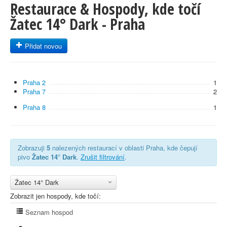
Restaurace & Hospody, kde točí
Žatec 14° Dark - Praha
Přidat novou
Praha 2
1
Praha 7
2
Praha 8
1
Zobrazuji
5
nalezených restaurací v oblasti Praha, kde čepují
pivo
Žatec 14° Dark
.
Zrušit filtrování
.
Žatec 14° Dark
Zobrazit jen hospody, kde točí:
Seznam hospod