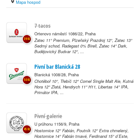
Mapa hospod
7 tacos
Ortenovo náměstí 1086/22, Praha
39 Kč
Žatec 11° Premium, Plzeňský Prazdroj 12°, Žatec 13°
Sedmý schod, Radegast 0% Birell, Žatec 14° Dark,
Budějovický Budvar 12°, ...
Pivní bar Blanická 28
Blanická 1008/28, Praha
50 Kč
Chotěboř 10°, Třebíč 12° Cornel Single Malt Ale, Kutná
Hora 12° Zlatá, Hendrych 11° H11, Libertas 14° IPA,
Primátor IPA, ...
Pivní galerie
U průhonu 1156/9, Praha
45 Kč
Hostomice 12° Fabián, Poutník 12° Extra chmelený,
Hostomice 14° Fabián tmavé, Ferdinand 15° d´Este,