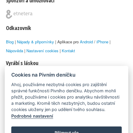
Sponzoři a umožňovači
Odkazovník
Blog
|
Nápady & připomínky
| Aplikace pro
Android
/
iPhone
|
Nápověda
|
Nastavení cookies
|
Kontakt
Vyrábí s láskou
Cookies na Pivním deníčku
© 2010–2026 by
Lukáš Zeman
aka Emka
Ahoj, používáme nezbytná cookies pro zajištění
Máme rádi
správné funkčnosti Pivního deníčku. Abychom mohli
přežít, používáme i cookies pro analytiku návštěvnosti
a marketing. Kromě těch nezbytných, budou ostatní
Pivní.info
cookies uloženy jen po udělení tvého souhlasu.
Podrobné nastavení
Poznámka pod čarou
Pivní deníček je nezávislý zdroj, který není spjat s žádným
Přijmout vše