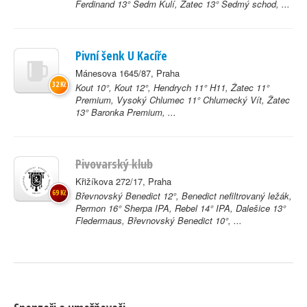
Ferdinand 13° Sedm Kulí, Žatec 13° Sedmý schod, ...
Pivní šenk U Kacíře
Mánesova 1645/87, Praha
32 Kč
Kout 10°, Kout 12°, Hendrych 11° H11, Žatec 11°
Premium, Vysoký Chlumec 11° Chlumecký Vít, Žatec
13° Baronka Premium, ...
Pivovarský klub
Křižíkova 272/17, Praha
69 Kč
Břevnovský Benedict 12°, Benedict nefiltrovaný ležák,
Permon 16° Sherpa IPA, Rebel 14° IPA, Dalešice 13°
Fledermaus, Břevnovský Benedict 10°, ...