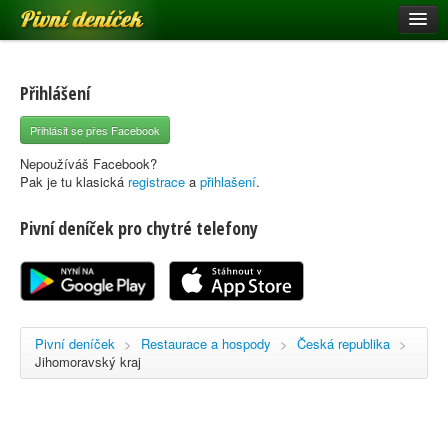
Pivní deníček
Restaurace a hospody
Pivní mapa
Přihlášení
Pivní značky
Přihlásit se přes Facebook
Nápověda
Nepoužíváš Facebook?
Pak je tu klasická
registrace
a
přihlašení
.
Pivní deníček pro chytré telefony
Přihlásit se
Registrace
Pivní deníček
>
Restaurace a hospody
>
Česká republika
>
Jihomoravský kraj