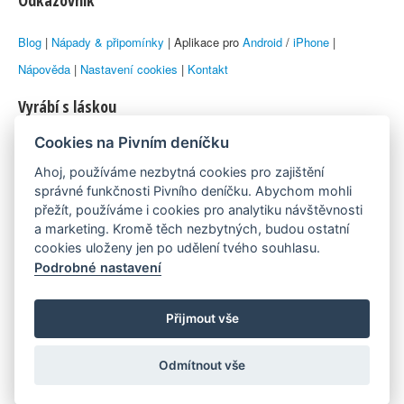
Odkazovník
Blog
|
Nápady & připomínky
| Aplikace pro
Android
/
iPhone
|
Nápověda
|
Nastavení cookies
|
Kontakt
Vyrábí s láskou
Cookies na Pivním deníčku
© 2010–2026 by
Lukáš Zeman
aka Emka
Ahoj, používáme nezbytná cookies pro zajištění
Máme rádi
správné funkčnosti Pivního deníčku. Abychom mohli
přežít, používáme i cookies pro analytiku návštěvnosti
a marketing. Kromě těch nezbytných, budou ostatní
Pivní.info
cookies uloženy jen po udělení tvého souhlasu.
Podrobné nastavení
Poznámka pod čarou
Pivní deníček je nezávislý zdroj, který není spjat s žádným
Přijmout vše
konkrétním pivovarem ani restaurací. Názory uživatelů nemusí nutně
Odmítnout vše
reprezentovat názory tvůrců Deníčku.