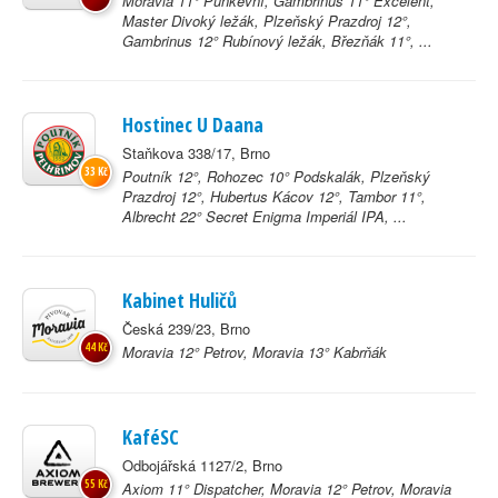
Moravia 11° Punkevní, Gambrinus 11° Excelent,
Master Divoký ležák, Plzeňský Prazdroj 12°,
Gambrinus 12° Rubínový ležák, Březňák 11°, ...
Hostinec U Daana
Staňkova 338/17, Brno
33 Kč
Poutník 12°, Rohozec 10° Podskalák, Plzeňský
Prazdroj 12°, Hubertus Kácov 12°, Tambor 11°,
Albrecht 22° Secret Enigma Imperiál IPA, ...
Kabinet Huličů
Česká 239/23, Brno
44 Kč
Moravia 12° Petrov, Moravia 13° Kabrňák
KaféSC
Odbojářská 1127/2, Brno
55 Kč
Axiom 11° Dispatcher, Moravia 12° Petrov, Moravia