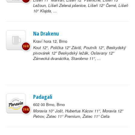
Ležoun, Líšeň Zelená pšenice, Líšeň 12° Černé, Líšeň
10° Klajda, ...
Na Drakenu
Kraví hora 12, Brno
36 Kč
Kout 12°, Polička 12° Záviš, Poutník 12°, Beskydský
pivovárek 12° Beskydský ležák, Oslavany 12°
Zámecká dvanáctka, Starobrno 11°, ...
Padagali
602 00 Brno, Brno
39 Kč
Moravia 10° Jošt, Hubertus Kácov 11°, Moravia 12°
Petrov, Žatec 11° Premium, Žatec 11° Celia