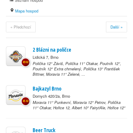
Seznam hospod
Mapa hospod
« Předchozí
Další »
2 Blázni na poličce
Lidická 7, Brno
49 Kč
Polička 12° Záviš, Polička 11° Otakar, Poutník 12°,
Poutník 12° Extra chmelený, Polička 13° František
Bittner, Moravia 11° Zelené, ...
Bajkazyl Brno
Dornych 420/2a, Brno
45 Kč
Moravia 11° Punkevní, Moravia 12° Petrov, Polička
11° Otakar, Hořice 12, Albert 10° FairytAle, Hořice 12°
Beer Truck