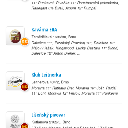
11° Punkevní, Pivečka 11° Rousínovská jedenáctka,
Radegast 0% Birell, Axiom 12° Rumpál
Kavárna ERA
Zemědělská 1686/30, Brno
35 Kč
Dalešice 11°, Plzeňský Prazdroj 12°, Dalešice 13°
Májový ležák, Kingswood, Lucky Bastard 11° Blond,
Dalešice 12° Anton Dreher, ...
Klub Leitnerka
Leitnerova 434/2, Brno
38 Kč
Moravia 11° Rathaus Bier, Moravia 10° Jošt, Pardál
11° Echt, Moravia 12° Petrov, Moravia 11° Punkevní
Líšeňský pivovar
Kotlanova 2162/5, Brno
59 Kč
Líšeň 11° Marvan, Líšeň 12° Pšeničné, Líšeň 13°