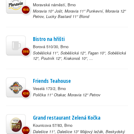
Moravské náměstí, Brno
40 Kč
Moravia 10° Jošt, Moravia 11° Punkevní, Moravia 12°
Petrov, Lucky Bastard 11° Blond
Bistro na hřišti
Borová 510/30, Brno
38 Kč
Soběšická 11°, Soběšická 12°, Fagan 10°, Soběšická
12°, Poutník 12°, Krakonoš 10°, ...
Friends Teahouse
Veselá 173/2, Brno
42 Kč
Polička 11° Otakar, Moravia 12° Petrov
Grand restaurant Zelená Kočka
Kounicova 57/83, Brno
55 Kč
Dalešice 11°, Dalešice 13° Májový ležák, Beskydský