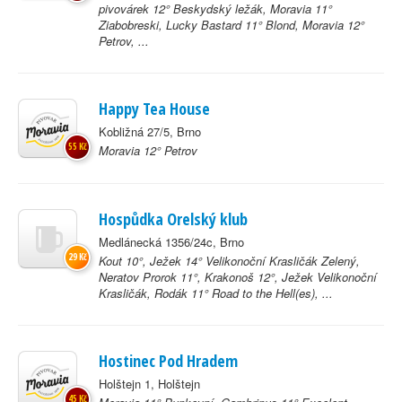
pivovárek 12° Beskydský ležák, Moravia 11°
Ziabobreski, Lucky Bastard 11° Blond, Moravia 12°
Petrov, ...
Happy Tea House
Kobližná 27/5, Brno
55 Kč
Moravia 12° Petrov
Hospůdka Orelský klub
Medlánecká 1356/24c, Brno
29 Kč
Kout 10°, Ježek 14° Velikonoční Krasličák Zelený,
Neratov Prorok 11°, Krakonoš 12°, Ježek Velikonoční
Krasličák, Rodák 11° Road to the Hell(es), ...
Hostinec Pod Hradem
Holštejn 1, Holštejn
45 Kč