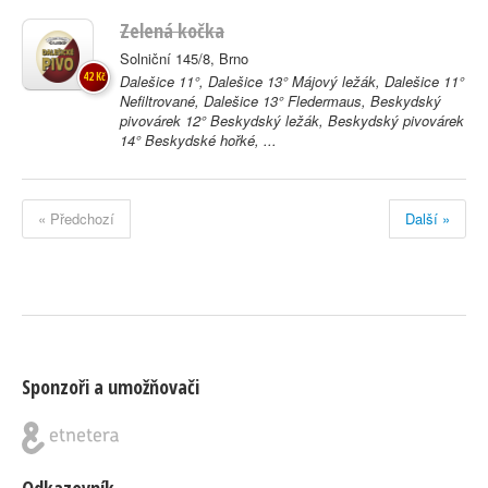
Zelená kočka
Solniční 145/8, Brno
42 Kč
Dalešice 11°, Dalešice 13° Májový ležák, Dalešice 11°
Nefiltrované, Dalešice 13° Fledermaus, Beskydský
pivovárek 12° Beskydský ležák, Beskydský pivovárek
14° Beskydské hořké, ...
« Předchozí
Další »
Sponzoři a umožňovači