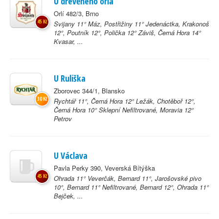
U dřevěného orla
Orlí 482/3, Brno
45 Kč
Svijany 11° Máz, Postřižiny 11° Jedenáctka, Krakonoš
12°, Poutník 12°, Polička 12° Záviš, Černá Hora 14°
Kvasar, ...
U Ruliška
Zborovec 344/1, Blansko
30 Kč
Rychtář 11°, Černá Hora 12° Ležák, Chotěboř 12°,
Černá Hora 10° Sklepní Nefiltrované, Moravia 12°
Petrov
U Václava
Pavla Perky 390, Veverská Bítýška
45 Kč
Ohrada 11° Veverčák, Bernard 11°, Jarošovské pivo
10°, Bernard 11° Nefiltrované, Bernard 12°, Ohrada 11°
Bejček, ...