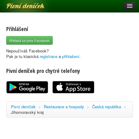
Pivní deníček
Restaurace a hospody
Pivní mapa
Přihlášení
Pivní značky
Přihlásit se přes Facebook
Nápověda
Nepoužíváš Facebook?
Pak je tu klasická
registrace
a
přihlašení
.
Pivní deníček pro chytré telefony
Přihlásit se
Registrace
Pivní deníček
>
Restaurace a hospody
>
Česká republika
>
Jihomoravský kraj