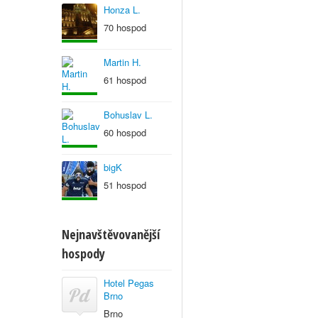
Honza L.
70 hospod
Martin H.
61 hospod
Bohuslav L.
60 hospod
bigK
51 hospod
Nejnavštěvovanější
hospody
Hotel Pegas
Brno
Brno