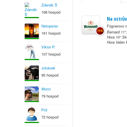
Zdeněk Š
168 hospod
Na ostrův
Netojester
Fügnerovo n
39 Kč
Bernard 11°
161 hospod
Hora 10° Sk
Hora Velen P
Viktor P.
107 hospod
Johánek
95 hospod
Womi
79 hospod
Prd
72 hospod