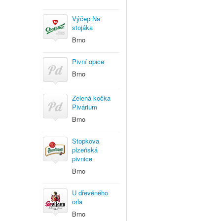
Výčep Na
stojáka
Brno
Pivní opice
Brno
Zelená kočka
Pivárium
Brno
Stopkova
plzeňská
pivnice
Brno
U dřevěného
orla
Brno