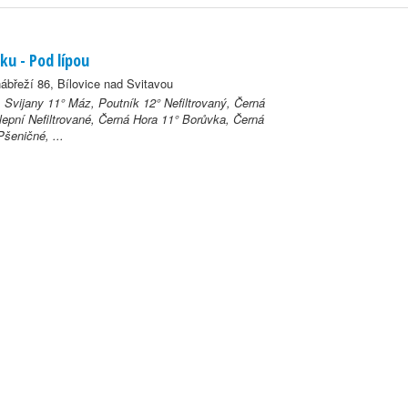
ku - Pod lípou
ábřeží 86, Bílovice nad Svitavou
, Svijany 11° Máz, Poutník 12° Nefiltrovaný, Černá
lepní Nefiltrované, Černá Hora 11° Borůvka, Černá
šeničné, ...