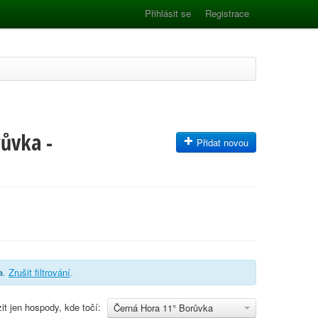
Přihlásit se
Registrace
ůvka -
Přidat novou
a
.
Zrušit filtrování
.
it jen hospody, kde točí:
Černá Hora 11° Borůvka