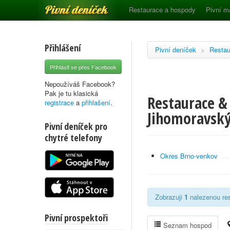
Pivní deníček
Restaurace a hospody
Pivní m
Přihlášení
Pivní deníček
>
Restau
Přihlásit se přes Facebook
Nepoužíváš Facebook?
Pak je tu klasická
Restaurace &
registrace
a
přihlašení
.
Jihomoravský
Pivní deníček pro
chytré telefony
Okres Brno-venkov
Zobrazuji
1
nalezenou res
Pivní prospektoři
Seznam hospod