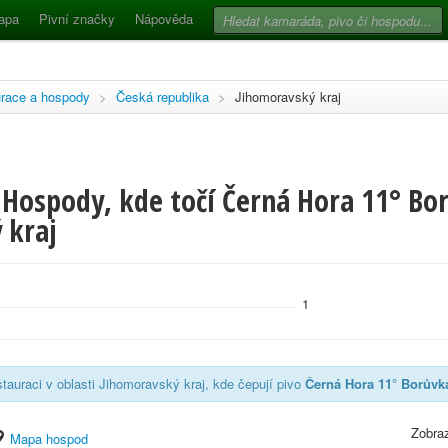
apa
Pivní značky
Nápověda
race a hospody
>
Česká republika
>
Jihomoravský kraj
 Hospody, kde točí Černá Hora 11° Bor
 kraj
1
tauraci v oblasti Jihomoravský kraj, kde čepují pivo
Černá Hora 11° Borůvk
Zobraz
Mapa hospod