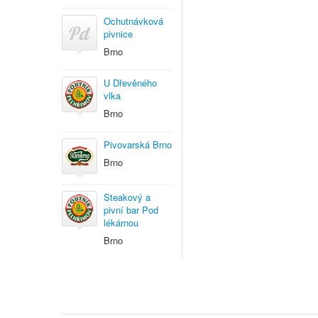
Ochutnávková
pivnice
Brno
U Dřevěného
vlka
Brno
Pivovarská Brno
Brno
Steakový a
pivní bar Pod
lékárnou
Brno