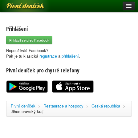
Pivní deníček
Restaurace a hospody
Pivní mapa
Přihlášení
Pivní značky
Přihlásit se přes Facebook
Nápověda
Nepoužíváš Facebook?
Pak je tu klasická
registrace
a
přihlašení
.
Pivní deníček pro chytré telefony
Přihlásit se
Registrace
Pivní deníček
>
Restaurace a hospody
>
Česká republika
>
Jihomoravský kraj