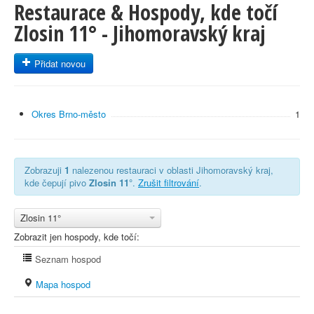
Restaurace & Hospody, kde točí
Zlosin 11° - Jihomoravský kraj
Přidat novou
Okres Brno-město
1
Zobrazuji
1
nalezenou restauraci v oblasti Jihomoravský kraj,
kde čepují pivo
Zlosin 11°
.
Zrušit filtrování
.
Zlosin 11°
Zobrazit jen hospody, kde točí:
Seznam hospod
Mapa hospod