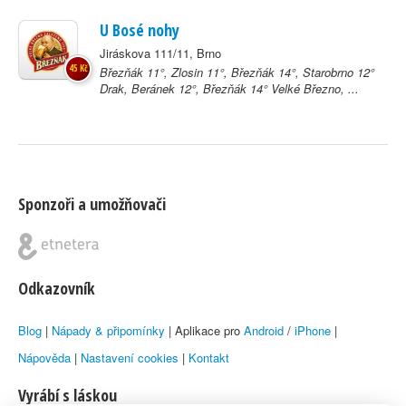
U Bosé nohy
Jiráskova 111/11, Brno
45 Kč
Březňák 11°, Zlosin 11°, Březňák 14°, Starobrno 12°
Drak, Beránek 12°, Březňák 14° Velké Březno, ...
Sponzoři a umožňovači
Odkazovník
Blog
|
Nápady & připomínky
| Aplikace pro
Android
/
iPhone
|
Nápověda
|
Nastavení cookies
|
Kontakt
Vyrábí s láskou