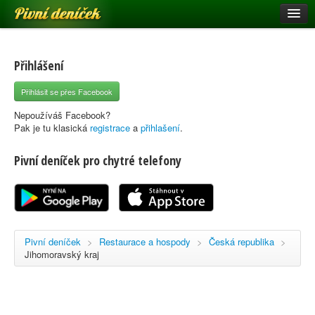
Pivní deníček
Restaurace a hospody
Pivní mapa
Přihlášení
Pivní značky
Přihlásit se přes Facebook
Nápověda
Nepoužíváš Facebook?
Pak je tu klasická
registrace
a
přihlašení
.
Pivní deníček pro chytré telefony
Přihlásit se
Registrace
Pivní deníček
>
Restaurace a hospody
>
Česká republika
>
Jihomoravský kraj