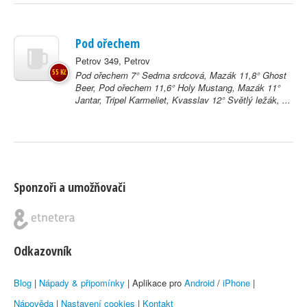
Pod ořechem
Petrov 349, Petrov
55 Kč
Pod ořechem 7° Sedma srdcová, Mazák 11,8° Ghost
Beer, Pod ořechem 11,6° Holy Mustang, Mazák 11°
Jantar, Tripel Karmeliet, Kvasslav 12° Světlý ležák, ...
Sponzoři a umožňovači
Odkazovník
Blog
|
Nápady & připomínky
| Aplikace pro
Android
/
iPhone
|
Nápověda
|
Nastavení cookies
|
Kontakt