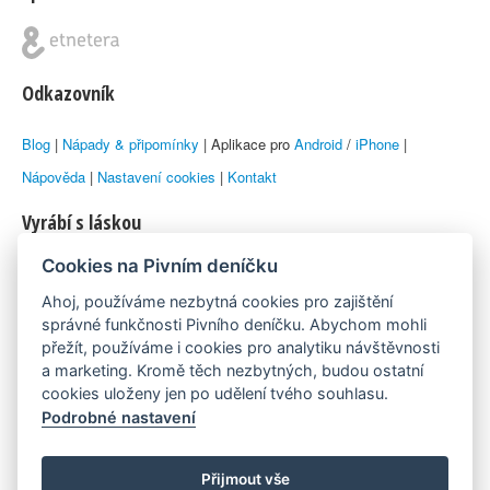
Odkazovník
Blog
|
Nápady & připomínky
| Aplikace pro
Android
/
iPhone
|
Nápověda
|
Nastavení cookies
|
Kontakt
Vyrábí s láskou
Cookies na Pivním deníčku
© 2010–2026 by
Lukáš Zeman
aka Emka
Ahoj, používáme nezbytná cookies pro zajištění
Máme rádi
správné funkčnosti Pivního deníčku. Abychom mohli
přežít, používáme i cookies pro analytiku návštěvnosti
a marketing. Kromě těch nezbytných, budou ostatní
Pivní.info
cookies uloženy jen po udělení tvého souhlasu.
Podrobné nastavení
Poznámka pod čarou
Pivní deníček je nezávislý zdroj, který není spjat s žádným
Přijmout vše