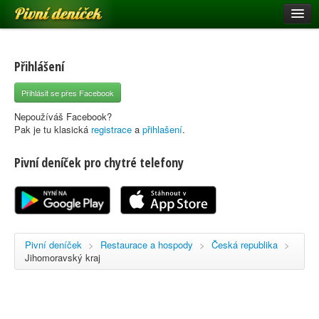
Pivní deníček
Restaurace a hospody
Pivní mapa
Přihlášení
Pivní značky
Přihlásit se přes Facebook
Nápověda
Nepoužíváš Facebook?
Pak je tu klasická
registrace
a
přihlašení
.
Pivní deníček pro chytré telefony
Přihlásit se
Registrace
Pivní deníček
>
Restaurace a hospody
>
Česká republika
>
Jihomoravský kraj