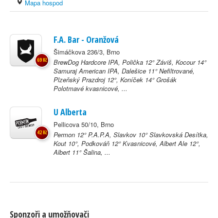
Mapa hospod
F.A. Bar - Oranžová
Šimáčkova 236/3, Brno
69 Kč
BrewDog Hardcore IPA, Polička 12° Záviš, Kocour 14°
Samuraj American IPA, Dalešice 11° Nefiltrované,
Plzeňský Prazdroj 12°, Koníček 14° Grošák
Polotmavé kvasnicové, ...
U Alberta
Pellicova 50/10, Brno
42 Kč
Permon 12° P.A.P.A, Slavkov 10° Slavkovská Desítka,
Kout 10°, Podkováň 12° Kvasnicové, Albert Ale 12°,
Albert 11° Šalina, ...
Sponzoři a umožňovači