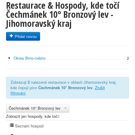
Restaurace & Hospody, kde točí
Čechmánek 10° Bronzový lev -
Jihomoravský kraj
Přidat novou
Okres Brno-město
2
Zobrazuji
2
nalezené restaurace v oblasti Jihomoravský kraj,
kde čepují pivo
Čechmánek 10° Bronzový lev
.
Zrušit
filtrování
.
Čechmánek 10° Bronzový lev
Zobrazit jen hospody, kde točí:
Seznam hospod