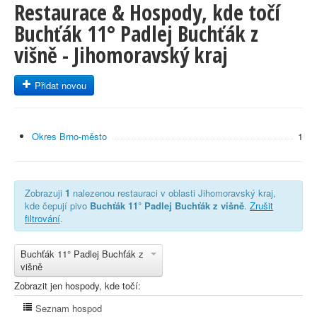
Restaurace & Hospody, kde točí
Buchťák 11° Padlej Buchťák z
višně - Jihomoravský kraj
Přidat novou
Okres Brno-město
1
Zobrazuji
1
nalezenou restauraci v oblasti Jihomoravský kraj,
kde čepují pivo
Buchťák 11° Padlej Buchťák z višně
.
Zrušit
filtrování
.
Buchťák 11° Padlej Buchťák z
višně
Zobrazit jen hospody, kde točí:
Seznam hospod