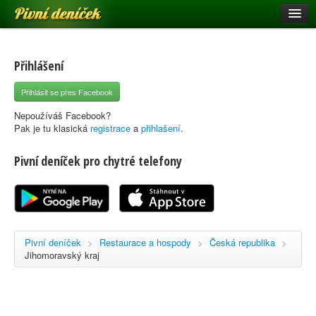
Pivní deníček
Restaurace a hospody
Pivní mapa
Přihlášení
Pivní značky
Přihlásit se přes Facebook
Nápověda
Nepoužíváš Facebook?
Pak je tu klasická
registrace
a
přihlašení
.
Pivní deníček pro chytré telefony
Přihlásit se
Registrace
Pivní deníček
>
Restaurace a hospody
>
Česká republika
>
Jihomoravský kraj