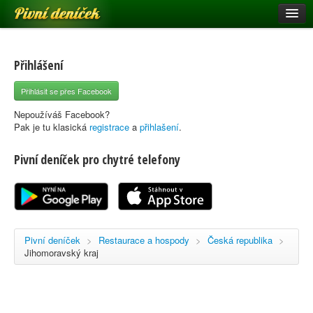
Pivní deníček
Restaurace a hospody
Pivní mapa
Přihlášení
Pivní značky
Přihlásit se přes Facebook
Nápověda
Nepoužíváš Facebook?
Pak je tu klasická
registrace
a
přihlašení
.
Pivní deníček pro chytré telefony
Přihlásit se
Registrace
Pivní deníček
>
Restaurace a hospody
>
Česká republika
>
Jihomoravský kraj