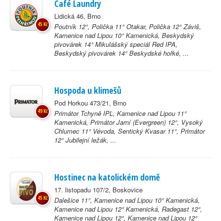
Café Laundry
Lidická 46, Brno
45 Kč
Poutník 12°, Polička 11° Otakar, Polička 12° Záviš,
Kamenice nad Lipou 10° Kamenická, Beskydský
pivovárek 14° Mikulášský speciál Red IPA,
Beskydský pivovárek 14° Beskydské hořké, ...
Hospoda u klimešů
Pod Horkou 473/21, Brno
49 Kč
Primátor Tchyně IPL, Kamenice nad Lipou 11°
Kamenická, Primátor Jarní (Evergreen) 12°, Vysoký
Chlumec 11° Vévoda, Sentický Kvasar 11°, Primátor
12° Jubilejní ležák, ...
Hostinec na katolickém domě
17. listopadu 107/2, Boskovice
45 Kč
Dalešice 11°, Kamenice nad Lipou 10° Kamenická,
Kamenice nad Lipou 12° Kamenická, Radegast 12°,
Kamenice nad Lipou 12°, Kamenice nad Lipou 12°