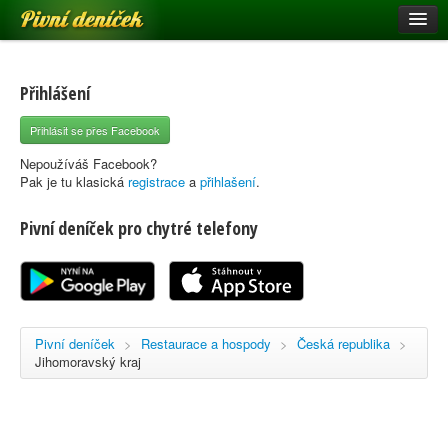
Pivní deníček
Restaurace a hospody
Pivní mapa
Přihlášení
Pivní značky
Přihlásit se přes Facebook
Nápověda
Nepoužíváš Facebook?
Pak je tu klasická
registrace
a
přihlašení
.
Pivní deníček pro chytré telefony
Přihlásit se
Registrace
Pivní deníček
>
Restaurace a hospody
>
Česká republika
>
Jihomoravský kraj