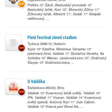
33 Kč
Polička 12° Záviš, Beskydský pivovárek 12°
Beskydský ležák, Kout 12°, Moravský Žižkov 11°
Žižkovský ležák, Albrecht 11°, Dudák 11° Sklepák
nefiltrovaný, ...
Pivní festival zimní stadion
Tyršova 3588/10, Hodonín
42 Kč
Kyjov 10° Kateřina, Misterious Vampires 13°
polotmavé žitné, Valášek 11° Skotačivá Veverka, Na
Vyhlídce 10° Weizen, Jarošovské pivo 12°, Strážnický
Slavjan 13° Strážnická brána, ...
U Valáška
Štefánikova 850/23, Brno
38 Kč
Valášek 12° Kvasnicový ležák světlý, Valášek 14°
IPA, Valášek 11° Vsacan, Valášek 14° Kvasnicový
světlý speciál, Kočovný Kozi 11° Juan Cabron,
Valášek 12° Krásná paní Blond Ale, ...