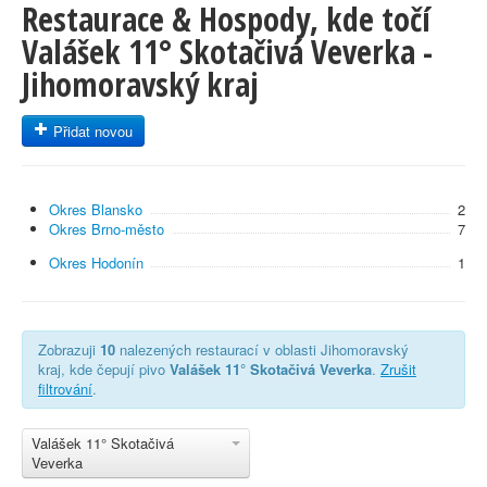
Restaurace & Hospody, kde točí
Valášek 11° Skotačivá Veverka -
Jihomoravský kraj
Přidat novou
Okres Blansko
2
Okres Brno-město
7
Okres Hodonín
1
Zobrazuji
10
nalezených restaurací v oblasti Jihomoravský
kraj, kde čepují pivo
Valášek 11° Skotačivá Veverka
.
Zrušit
filtrování
.
Valášek 11° Skotačivá
Veverka