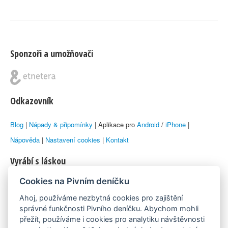
Sponzoři a umožňovači
Odkazovník
Blog
|
Nápady & připomínky
| Aplikace pro
Android
/
iPhone
|
Nápověda
|
Nastavení cookies
|
Kontakt
Vyrábí s láskou
Cookies na Pivním deníčku
© 2010–2026 by
Lukáš Zeman
aka Emka
Ahoj, používáme nezbytná cookies pro zajištění
Máme rádi
správné funkčnosti Pivního deníčku. Abychom mohli
přežít, používáme i cookies pro analytiku návštěvnosti