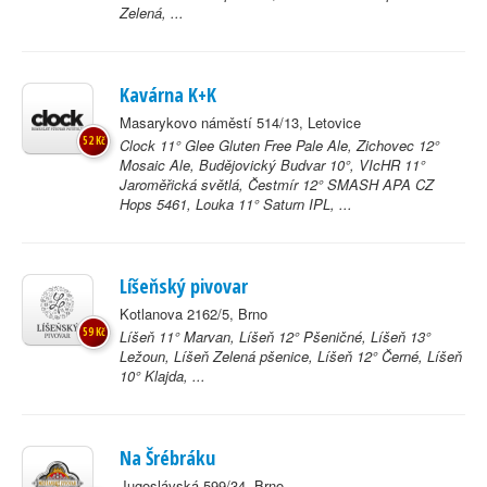
Zelená, ...
Kavárna K+K
Masarykovo náměstí 514/13, Letovice
52 Kč
Clock 11° Glee Gluten Free Pale Ale, Zichovec 12°
Mosaic Ale, Budějovický Budvar 10°, VIcHR 11°
Jaroměřická světlá, Čestmír 12° SMASH APA CZ
Hops 5461, Louka 11° Saturn IPL, ...
Líšeňský pivovar
Kotlanova 2162/5, Brno
59 Kč
Líšeň 11° Marvan, Líšeň 12° Pšeničné, Líšeň 13°
Ležoun, Líšeň Zelená pšenice, Líšeň 12° Černé, Líšeň
10° Klajda, ...
Na Šrébráku
Jugoslávská 599/34, Brno