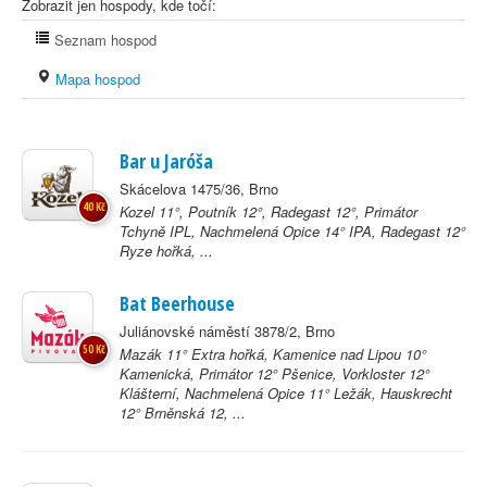
Zobrazit jen hospody, kde točí:
Seznam hospod
Mapa hospod
Bar u Jaróša
Skácelova 1475/36, Brno
40 Kč
Kozel 11°, Poutník 12°, Radegast 12°, Primátor
Tchyně IPL, Nachmelená Opice 14° IPA, Radegast 12°
Ryze hořká, ...
Bat Beerhouse
Juliánovské náměstí 3878/2, Brno
50 Kč
Mazák 11° Extra hořká, Kamenice nad Lipou 10°
Kamenická, Primátor 12° Pšenice, Vorkloster 12°
Klášterní, Nachmelená Opice 11° Ležák, Hauskrecht
12° Brněnská 12, ...