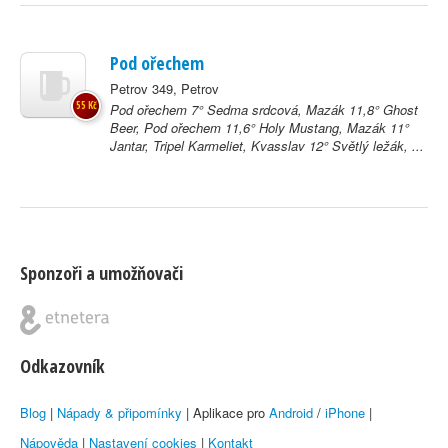
Pod ořechem
Petrov 349, Petrov
55 Kč
Pod ořechem 7° Sedma srdcová, Mazák 11,8° Ghost
Beer, Pod ořechem 11,6° Holy Mustang, Mazák 11°
Jantar, Tripel Karmeliet, Kvasslav 12° Světlý ležák, ...
Sponzoři a umožňovači
Odkazovník
Blog
|
Nápady & připomínky
| Aplikace pro
Android
/
iPhone
|
Nápověda
|
Nastavení cookies
|
Kontakt