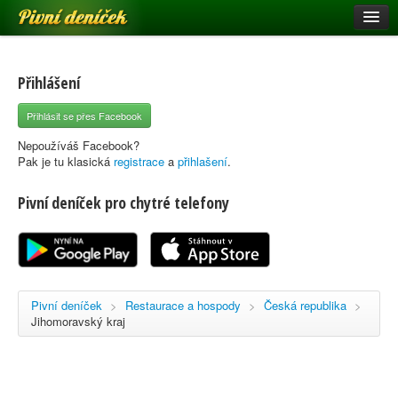
Pivní deníček
Restaurace a hospody
Pivní mapa
Přihlášení
Pivní značky
Přihlásit se přes Facebook
Nápověda
Nepoužíváš Facebook?
Pak je tu klasická
registrace
a
přihlašení
.
Pivní deníček pro chytré telefony
Přihlásit se
Registrace
Pivní deníček
>
Restaurace a hospody
>
Česká republika
>
Jihomoravský kraj