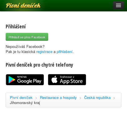
Pivní deníček
Restaurace a hospody
Pivní mapa
Přihlášení
Pivní značky
Přihlásit se přes Facebook
Nápověda
Nepoužíváš Facebook?
Pak je tu klasická
registrace
a
přihlašení
.
Pivní deníček pro chytré telefony
Přihlásit se
Registrace
Pivní deníček
>
Restaurace a hospody
>
Česká republika
>
Jihomoravský kraj