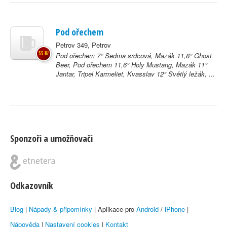
Pod ořechem
Petrov 349, Petrov
55 Kč
Pod ořechem 7° Sedma srdcová, Mazák 11,8° Ghost
Beer, Pod ořechem 11,6° Holy Mustang, Mazák 11°
Jantar, Tripel Karmeliet, Kvasslav 12° Světlý ležák, ...
Sponzoři a umožňovači
Odkazovník
Blog
|
Nápady & připomínky
| Aplikace pro
Android
/
iPhone
|
Nápověda
|
Nastavení cookies
|
Kontakt