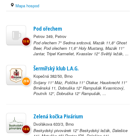
Mapa hospod
Pod ořechem
Petrov 349, Petrov
55 Kč
Pod ořechem 7° Sedma srdcová, Mazák 11,8° Ghost
Beer, Pod ořechem 11,6° Holy Mustang, Mazák 11°
Jantar, Tripel Karmeliet, Kvasslav 12° Světlý ležák, ...
Šermířský klub L.A.G.
Kopečná 382/50, Brno
29 Kč
Svijany 11° Máz, Polička 11° Otakar, Hauskrecht 11°
Brněnská 11, Dobruška 12° Rampušák Kvasnicový,
Poutník 12°, Dobruška 12° Rampušák, ...
Zelená kočka Pivárium
Dvořákova 633/3, Brno
58 Kč
Beskydský pivovárek 12° Beskydský ležák, Dalešice
11°, Matuška 15° Raptor IPA, Dalešice 11°