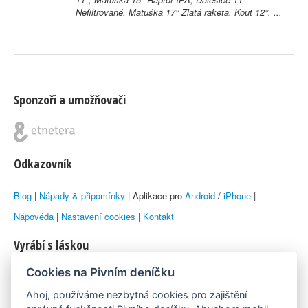
Nefiltrované, Matuška 17° Zlatá raketa, Kout 12°, ...
Sponzoři a umožňovači
Odkazovník
Blog
|
Nápady & připomínky
| Aplikace pro
Android
/
iPhone
|
Nápověda
|
Nastavení cookies
|
Kontakt
Vyrábí s láskou
Cookies na Pivním deníčku
© 2010–2026 by
Lukáš Zeman
aka Emka
Ahoj, používáme nezbytná cookies pro zajištění