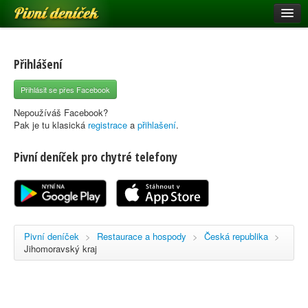
Pivní deníček
Restaurace a hospody
Pivní mapa
Přihlášení
Pivní značky
Přihlásit se přes Facebook
Nápověda
Nepoužíváš Facebook?
Pak je tu klasická
registrace
a
přihlašení
.
Pivní deníček pro chytré telefony
Přihlásit se
Registrace
Pivní deníček
>
Restaurace a hospody
>
Česká republika
>
Jihomoravský kraj