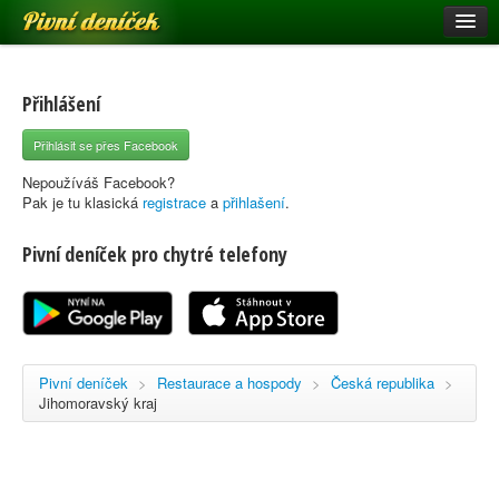
Pivní deníček
Restaurace a hospody
Pivní mapa
Přihlášení
Pivní značky
Přihlásit se přes Facebook
Nápověda
Nepoužíváš Facebook?
Pak je tu klasická
registrace
a
přihlašení
.
Pivní deníček pro chytré telefony
Přihlásit se
Registrace
Pivní deníček
>
Restaurace a hospody
>
Česká republika
>
Jihomoravský kraj