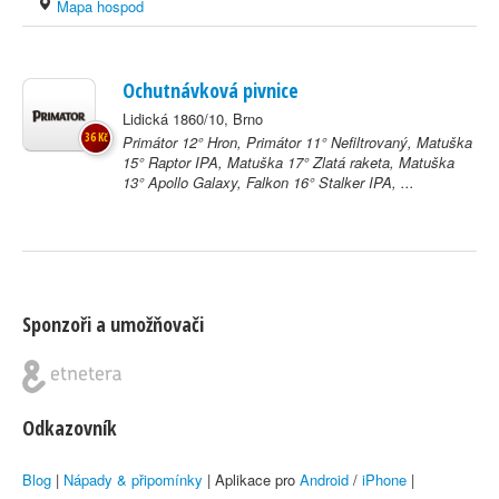
Mapa hospod
Ochutnávková pivnice
Lidická 1860/10, Brno
36 Kč
Primátor 12° Hron, Primátor 11° Nefiltrovaný, Matuška
15° Raptor IPA, Matuška 17° Zlatá raketa, Matuška
13° Apollo Galaxy, Falkon 16° Stalker IPA, ...
Sponzoři a umožňovači
Odkazovník
Blog
|
Nápady & připomínky
| Aplikace pro
Android
/
iPhone
|