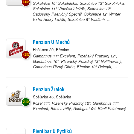
54 Kč
Sokolnice 10° Sokolnická, Sokolnice 12° Sokolnická,
Sokolnice 11° Vídeňský ležák, Sokolnice 12°
Sadovský Pšeničný Speciál, Sokolnice 12° Winter
Extra Hořký Ležák, Sokolnice 8° Vladimír, ...
Penzion U Machů
Haškova 30, Břeclav
42 Kč
Gambrinus 11° Excelent, Plzeňský Prazdroj 12°,
Gambrinus 10°, Plzeňský Prazdroj 12° Nefiltrovaný,
Gambrinus Řízný Citrón, Břeclav 10° Delegát, ...
Penzion Žralok
Šošůvka 46, Šošůvka
25 Kč
Kozel 11°, Plzeňský Prazdroj 12°, Gambrinus 11°
Excelent, Birell světlý, Radegast 0% Birell Polotmavý
Pivní bar U Pytlíků