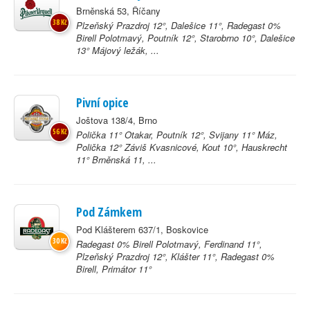
Brněnská 53, Říčany
38 Kč
Plzeňský Prazdroj 12°, Dalešice 11°, Radegast 0%
Birell Polotmavý, Poutník 12°, Starobrno 10°, Dalešice
13° Májový ležák, ...
Pivní opice
Joštova 138/4, Brno
56 Kč
Polička 11° Otakar, Poutník 12°, Svijany 11° Máz,
Polička 12° Záviš Kvasnicové, Kout 10°, Hauskrecht
11° Brněnská 11, ...
Pod Zámkem
Pod Klášterem 637/1, Boskovice
30 Kč
Radegast 0% Birell Polotmavý, Ferdinand 11°,
Plzeňský Prazdroj 12°, Klášter 11°, Radegast 0%
Birell, Primátor 11°