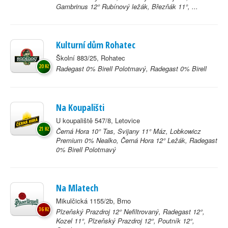
Gambrinus 12° Rubínový ležák, Březňák 11°, ...
Kulturní dům Rohatec
Školní 883/25, Rohatec
20 Kč
Radegast 0% Birell Polotmavý, Radegast 0% Birell
Na Koupališti
U koupaliště 547/8, Letovice
21 Kč
Černá Hora 10° Tas, Svijany 11° Máz, Lobkowicz
Premium 0% Nealko, Černá Hora 12° Ležák, Radegast
0% Birell Polotmavý
Na Mlatech
Mikulčická 1155/2b, Brno
36 Kč
Plzeňský Prazdroj 12° Nefiltrovaný, Radegast 12°,
Kozel 11°, Plzeňský Prazdroj 12°, Poutník 12°,