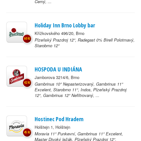
Černý, ...
Holiday Inn Brno Lobby bar
Křížkovského 496/20, Brno
60 Kč
Plzeňský Prazdroj 12°, Radegast 0% Birell Polotmavý,
Starobrno 12°
HOSPODA U INDIÁNA
Jamborova 3214/6, Brno
42 Kč
Gambrinus 10° Nepasterizovaný, Gambrinus 11°
Excelent, Starobrno 11°, Indos, Plzeňský Prazdroj
12°, Gambrinus 12° Nefiltrovaný, ...
Hostinec Pod Hradem
Holštejn 1, Holštejn
45 Kč
Moravia 11° Punkevní, Gambrinus 11° Excelent,
Master Divoký ležák, Plzeňský Prazdroj 12°,