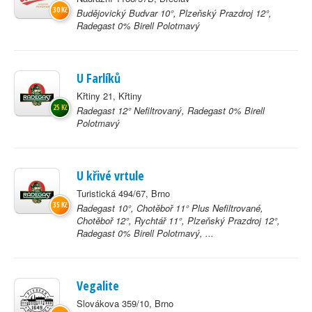
30 Kč
Budějovický Budvar 10°, Plzeňský Prazdroj 12°,
Radegast 0% Birell Polotmavý
U Farlíků
Křtiny 21, Křtiny
25 Kč
Radegast 12° Nefiltrovaný, Radegast 0% Birell
Polotmavý
U křivé vrtule
Turistická 494/67, Brno
35 Kč
Radegast 10°, Chotěboř 11° Plus Nefiltrované,
Chotěboř 12°, Rychtář 11°, Plzeňský Prazdroj 12°,
Radegast 0% Birell Polotmavý, ...
Vegalite
Slovákova 359/10, Brno