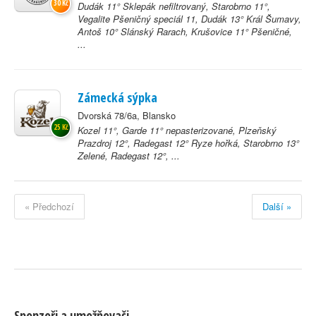
30 Kč
Dudák 11° Sklepák nefiltrovaný, Starobrno 11°,
Vegalite Pšeničný speciál 11, Dudák 13° Král Šumavy,
Antoš 10° Slánský Rarach, Krušovice 11° Pšeničné,
...
Zámecká sýpka
Dvorská 78/6a, Blansko
25 Kč
Kozel 11°, Garde 11° nepasterizované, Plzeňský
Prazdroj 12°, Radegast 12° Ryze hořká, Starobrno 13°
Zelené, Radegast 12°, ...
« Předchozí
Další »
Sponzoři a umožňovači