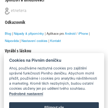
Odkazovník
Blog
|
Nápady & připomínky
| Aplikace pro
Android
/
iPhone
|
Nápověda
|
Nastavení cookies
|
Kontakt
Vyrábí s láskou
Cookies na Pivním deníčku
© 2010–2026 by
Lukáš Zeman
aka Emka
Ahoj, používáme nezbytná cookies pro zajištění
Máme rádi
správné funkčnosti Pivního deníčku. Abychom mohli
přežít, používáme i cookies pro analytiku návštěvnosti
a marketing. Kromě těch nezbytných, budou ostatní
Pivní.info
cookies uloženy jen po udělení tvého souhlasu.
Podrobné nastavení
Poznámka pod čarou
Pivní deníček je nezávislý zdroj, který není spjat s žádným
Přijmout vše