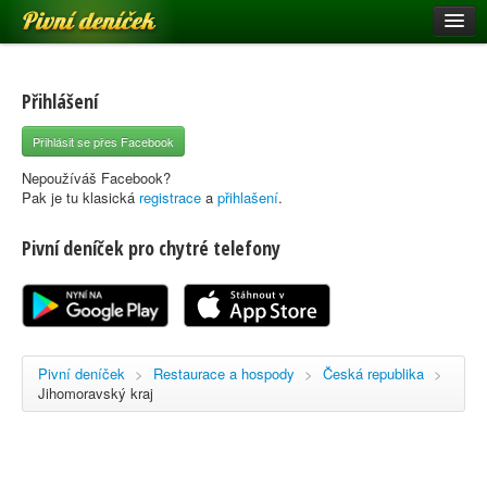
Pivní deníček
Restaurace a hospody
Pivní mapa
Přihlášení
Pivní značky
Přihlásit se přes Facebook
Nápověda
Nepoužíváš Facebook?
Pak je tu klasická
registrace
a
přihlašení
.
Pivní deníček pro chytré telefony
Přihlásit se
Registrace
Pivní deníček
>
Restaurace a hospody
>
Česká republika
>
Jihomoravský kraj