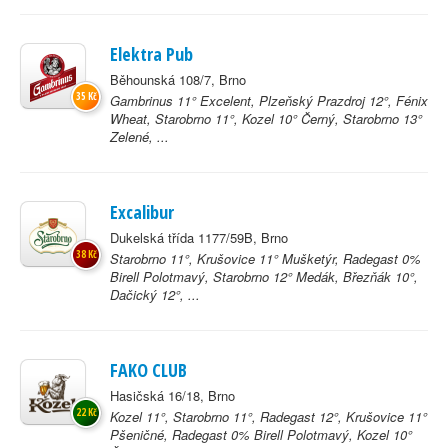
Elektra Pub
Běhounská 108/7, Brno
35 Kč
Gambrinus 11° Excelent, Plzeňský Prazdroj 12°, Fénix
Wheat, Starobrno 11°, Kozel 10° Černý, Starobrno 13°
Zelené, ...
Excalibur
Dukelská třída 1177/59B, Brno
38 Kč
Starobrno 11°, Krušovice 11° Mušketýr, Radegast 0%
Birell Polotmavý, Starobrno 12° Medák, Březňák 10°,
Dačický 12°, ...
FAKO CLUB
Hasičská 16/18, Brno
22 Kč
Kozel 11°, Starobrno 11°, Radegast 12°, Krušovice 11°
Pšeničné, Radegast 0% Birell Polotmavý, Kozel 10°