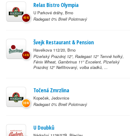
Relax Bistro Olympia
U Parkové dráhy, Brno
40 Kč
Radegast 0% Birell Polotmavý
Švejk Restaurant & Pension
Havelkova 112/20, Brno
54 Kč
Plzeňský Prazdroj 12°, Radegast 12° Temně hořký,
Fénix Wheat, Gambrinus 11° Excelent, Plzeňský
Prazdroj 12° Nefiltrovaný, volba sladků, ...
Točená Zmrzlina
Kopeček, Jedovnice
30 Kč
Radegast 0% Birell Polotmavý
U Doubků
Nádražní 1138/57B, Břeclav