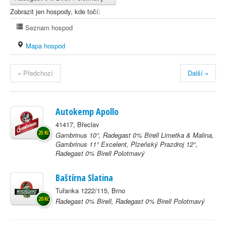
Zobrazit jen hospody, kde točí:
Seznam hospod
Mapa hospod
« Předchozí
Další »
Autokemp Apollo
41417, Břeclav
25 Kč
Gambrinus 10°, Radegast 0% Birell Limetka & Malina,
Gambrinus 11° Excelent, Plzeňský Prazdroj 12°,
Radegast 0% Birell Polotmavý
Baštírna Slatina
Tuřanka 1222/115, Brno
20 Kč
Radegast 0% Birell, Radegast 0% Birell Polotmavý