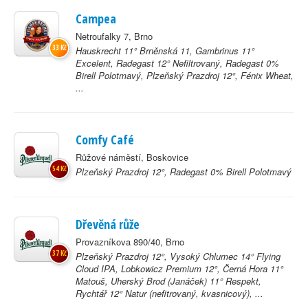
Campea
Netroufalky 7, Brno
33 Kč
Hauskrecht 11° Brněnská 11, Gambrinus 11°
Excelent, Radegast 12° Nefiltrovaný, Radegast 0%
Birell Polotmavý, Plzeňský Prazdroj 12°, Fénix Wheat,
...
Comfy Café
Růžové náměstí, Boskovice
54 Kč
Plzeňský Prazdroj 12°, Radegast 0% Birell Polotmavý
Dřevěná růže
Provazníkova 890/40, Brno
37 Kč
Plzeňský Prazdroj 12°, Vysoký Chlumec 14° Flying
Cloud IPA, Lobkowicz Premium 12°, Černá Hora 11°
Matouš, Uherský Brod (Janáček) 11° Respekt,
Rychtář 12° Natur (nefitrovaný, kvasnicový), ...