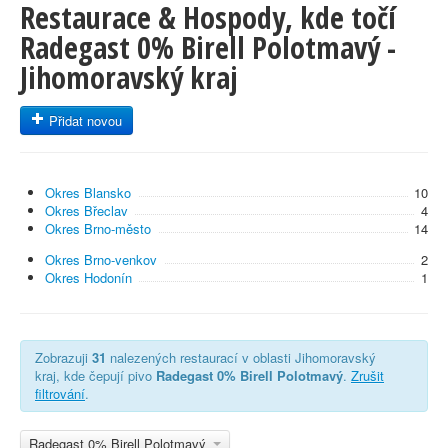
Restaurace & Hospody, kde točí
Radegast 0% Birell Polotmavý -
Jihomoravský kraj
Přidat novou
Okres Blansko
10
Okres Břeclav
4
Okres Brno-město
14
Okres Brno-venkov
2
Okres Hodonín
1
Zobrazuji
31
nalezených restaurací v oblasti Jihomoravský
kraj, kde čepují pivo
Radegast 0% Birell Polotmavý
.
Zrušit
filtrování
.
Radegast 0% Birell Polotmavý