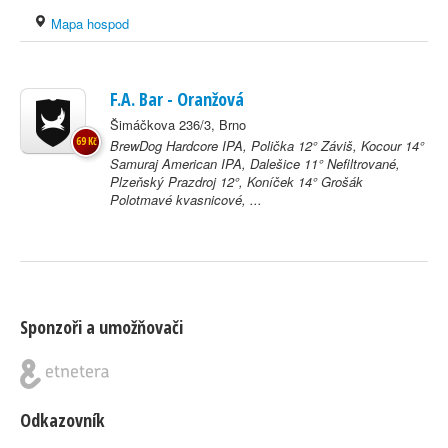
Mapa hospod
F.A. Bar - Oranžová
Šimáčkova 236/3, Brno
69 Kč
BrewDog Hardcore IPA, Polička 12° Záviš, Kocour 14°
Samuraj American IPA, Dalešice 11° Nefiltrované,
Plzeňský Prazdroj 12°, Koníček 14° Grošák
Polotmavé kvasnicové, ...
Sponzoři a umožňovači
Odkazovník