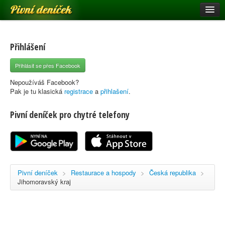
Pivní deníček
Restaurace a hospody
Pivní mapa
Přihlášení
Pivní značky
Přihlásit se přes Facebook
Nápověda
Nepoužíváš Facebook?
Pak je tu klasická
registrace
a
přihlašení
.
Pivní deníček pro chytré telefony
Přihlásit se
Registrace
Pivní deníček
>
Restaurace a hospody
>
Česká republika
>
Jihomoravský kraj