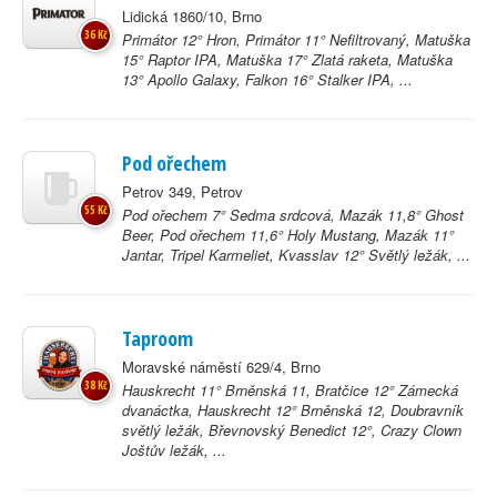
Lidická 1860/10, Brno
36 Kč
Primátor 12° Hron, Primátor 11° Nefiltrovaný, Matuška
15° Raptor IPA, Matuška 17° Zlatá raketa, Matuška
13° Apollo Galaxy, Falkon 16° Stalker IPA, ...
Pod ořechem
Petrov 349, Petrov
55 Kč
Pod ořechem 7° Sedma srdcová, Mazák 11,8° Ghost
Beer, Pod ořechem 11,6° Holy Mustang, Mazák 11°
Jantar, Tripel Karmeliet, Kvasslav 12° Světlý ležák, ...
Taproom
Moravské náměstí 629/4, Brno
38 Kč
Hauskrecht 11° Brněnská 11, Bratčice 12° Zámecká
dvanáctka, Hauskrecht 12° Brněnská 12, Doubravník
světlý ležák, Břevnovský Benedict 12°, Crazy Clown
Joštův ležák, ...