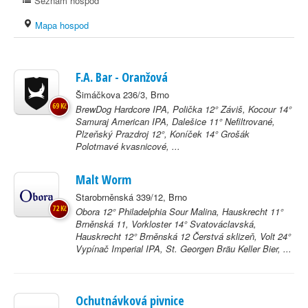
Seznam hospod
Mapa hospod
F.A. Bar - Oranžová
Šimáčkova 236/3, Brno
69 Kč
BrewDog Hardcore IPA, Polička 12° Záviš, Kocour 14°
Samuraj American IPA, Dalešice 11° Nefiltrované,
Plzeňský Prazdroj 12°, Koníček 14° Grošák
Polotmavé kvasnicové, ...
Malt Worm
Starobrněnská 339/12, Brno
72 Kč
Obora 12° Philadelphia Sour Malina, Hauskrecht 11°
Brněnská 11, Vorkloster 14° Svatováclavská,
Hauskrecht 12° Brněnská 12 Čerstvá sklizeň, Volt 24°
Vypínač Imperial IPA, St. Georgen Bräu Keller Bier, ...
Ochutnávková pivnice