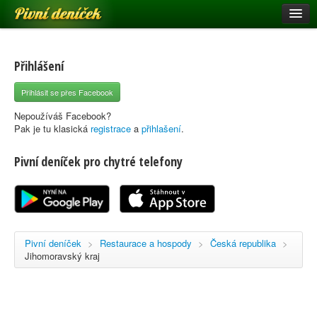
Pivní deníček
Restaurace a hospody
Pivní mapa
Přihlášení
Pivní značky
Přihlásit se přes Facebook
Nápověda
Nepoužíváš Facebook?
Pak je tu klasická
registrace
a
přihlašení
.
Pivní deníček pro chytré telefony
Přihlásit se
Registrace
Pivní deníček
>
Restaurace a hospody
>
Česká republika
>
Jihomoravský kraj