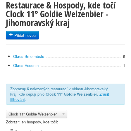
Restaurace & Hospody, kde točí
Clock 11° Goldie Weizenbier -
Jihomoravský kraj
Přidat novou
Okres Brno-město
5
Okres Hodonín
1
Zobrazuji
6
nalezených restaurací v oblasti Jihomoravský
kraj, kde čepují pivo
Clock 11° Goldie Weizenbier
.
Zrušit
filtrování
.
Clock 11° Goldie Weizenbier
Zobrazit jen hospody, kde točí: